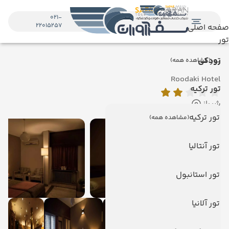
021-
22015257
صفحه اصلی
تور
تور
رودکی
(مشاهده همه)
Roodaki Hotel
تور ترکیه
شیراز
تور ترکیه
(مشاهده همه)
تور آنتالیا
تور استانبول
تور آلانیا