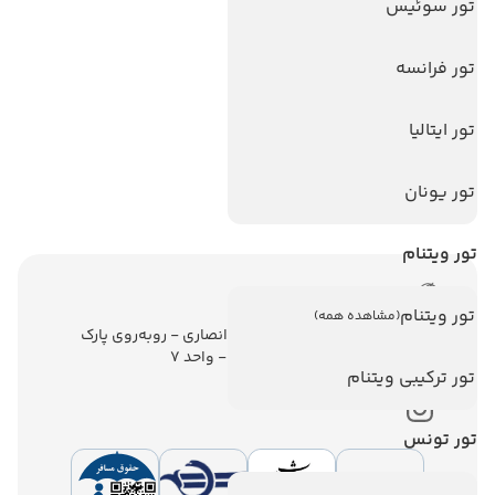
تورهای پربازدید
تور سوئیس
تور استانبول
تور فرانسه
تور آنتالیا
تور پوکت
تور ایتالیا
تور بالی
تور یونان
تور سریلانکا
تور ویتنام
اطلاعات تماس
تور ویتنام
(مشاهده همه)
تهران - ولیعصر - نبش کوچه انصاری - روبه‌روی پارک
ملت - برج ملت - طبقه ششم - واحد 7
تور ترکیبی ویتنام
تور تونس