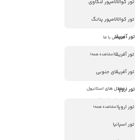
تور کوالالامپور لنکاوی
ویزا
ویزا کانادا
تور کوالالامپور پنانگ
درباره ما
تور آفریقا
تماس با ما
مجله گردشگری
تور آفریقا
(مشاهده همه)
هتل های پر بازدید
تور آفریقای جنوبی
هتل های آنتالیا
هتل های استانبول
تور اروپا
هتل های تایلند
تور اروپا
(مشاهده همه)
هتل های اندونزی
هتل های سریلانکا
تور اسپانیا