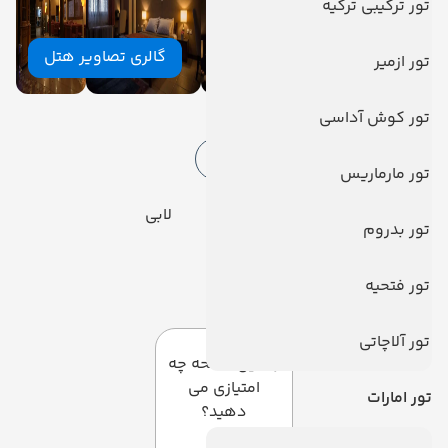
تور ترکیبی ترکیه
گالری تصاویر هتل
تور ازمیر
امکانات هتل
تور کوش آداسی
امکانات هتل
خدمات اینترنت
تور مارماریس
یخچال
لابی
تور بدروم
سرویس فرنگی
نمازخانه
تور فتحیه
دیدگاه کاربران
تور آلاچاتی
به این صفحه چه
امتیازی می
تور امارات
دهید؟