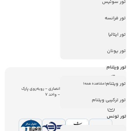
تورهای پربازدید
تور سوئیس
تور استانبول
تور فرانسه
تور آنتالیا
تور پوکت
تور ایتالیا
تور بالی
تور یونان
تور سریلانکا
تور ویتنام
اطلاعات تماس
تور ویتنام
(مشاهده همه)
تهران - ولیعصر - نبش کوچه انصاری - روبه‌روی پارک
ملت - برج ملت - طبقه ششم - واحد 7
تور ترکیبی ویتنام
تور تونس