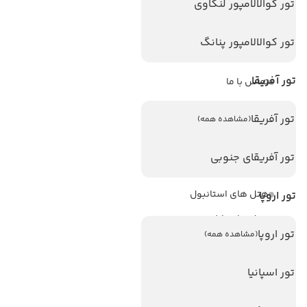
تور کوالالامپور لنکاوی
ویزا
ویزا کانادا
تور کوالالامپور پنانگ
درباره ما
تور آفریقا
تماس با ما
مجله گردشگری
تور آفریقا
(مشاهده همه)
هتل های پر بازدید
تور آفریقای جنوبی
هتل های آنتالیا
هتل های استانبول
تور اروپا
هتل های تایلند
تور اروپا
(مشاهده همه)
هتل های اندونزی
هتل های سریلانکا
تور اسپانیا