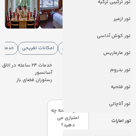
تور ترکیبی ترکیه
تور ازمیر
امکانات هتل
تور کوش آداسی
امکانات هتل
امکانات ورزشی
امکانات تفریحی
خدمات ا
تور مارماریس
رستوران
خدمات 24 ساعته در اتاق
تور بدروم
تلویزیون کابلی/ماهواره‌ای
آسانسور
سرویس رایگان رفت و آمد
رستوران فضای باز
تور فتحیه
دیدگاه کاربران
تور آلاچاتی
به این صفحه چه
امتیازی می
تور امارات
دهید؟