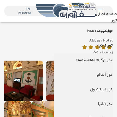
021-
22015257
صفحه اصلی
تور
تور
عباسی
(مشاهده همه)
Abbasi Hotel
تور ترکیه
اصفهان
تور ترکیه
(مشاهده همه)
تور آنتالیا
تور استانبول
تور آلانیا