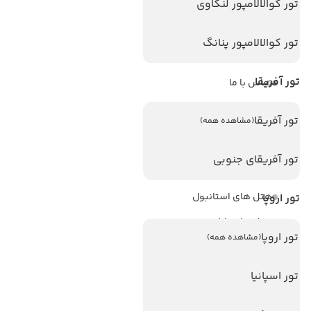
تور کوالالامپور لنکاوی
ویزا
ویزا کانادا
تور کوالالامپور پنانگ
درباره ما
تور آفریقا
تماس با ما
مجله گردشگری
تور آفریقا
(مشاهده همه)
هتل های پر بازدید
تور آفریقای جنوبی
هتل های آنتالیا
هتل های استانبول
تور اروپا
هتل های تایلند
تور اروپا
(مشاهده همه)
هتل های اندونزی
هتل های سریلانکا
تور اسپانیا