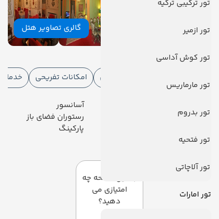
تور ترکیبی ترکیه
گالری تصاویر هتل
تور ازمیر
امکانات هتل
تور کوش آداسی
امکانات هتل
امکانات ورزشی
امکانات تفریحی
خدمات ا
تور مارماریس
رستوران
آسانسور
تور بدروم
فروشگاه
رستوران فضای باز
تلویزیون کابلی/ماهواره‌ای
پارکینگ
تور فتحیه
دیدگاه کاربران
تور آلاچاتی
به این صفحه چه
امتیازی می
تور امارات
دهید؟