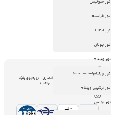
تورهای پربازدید
تور سوئیس
تور استانبول
تور فرانسه
تور آنتالیا
تور پوکت
تور ایتالیا
تور بالی
تور یونان
تور سریلانکا
تور ویتنام
اطلاعات تماس
تور ویتنام
(مشاهده همه)
تهران - ولیعصر - نبش کوچه انصاری - روبه‌روی پارک
ملت - برج ملت - طبقه ششم - واحد 7
تور ترکیبی ویتنام
تور تونس