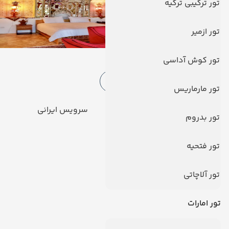
تور ترکیبی ترکیه
تور ازمیر
امکانات هتل
تور کوش آداسی
امکانات هتل
خدمات اینترنت
تور مارماریس
رستوران
سرویس ایرانی
تور بدروم
پارکینگ
یخچال
تور فتحیه
دیدگاه کاربران
تور آلاچاتی
تور امارات