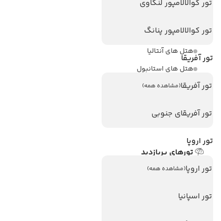
تور کوالالامپور لنکاوی
مجله گردشگری
تور کوالالامپور پنانگ
هتل های پر بازدید
هتل های آنتالیا
تور آفریقا
هتل های استانبول
تور آفریقا
هتل های تایلند
(مشاهده همه)
هتل های اندونزی
تور آفریقای جنوبی
هتل های سریلانکا
تور اروپا
تورهای پربازدید
تور استانبول
تور اروپا
(مشاهده همه)
تور آنتالیا
تور اسپانیا
تور پوکت