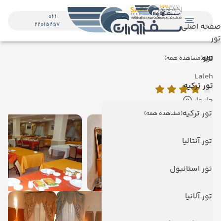
021-
22015257
صفحه اصلی
تور
تور
لاله
(مشاهده همه)
Laleh
تور ترکیه
چابهار
تور ترکیه
(مشاهده همه)
تور آنتالیا
تور استانبول
تور آلانیا