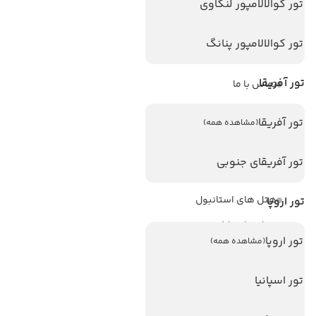
تور کوالالامپور لنکاوی
ویزا
ویزا کانادا
تور کوالالامپور پنانگ
درباره ما
تور آفریقا
تماس با ما
مجله گردشگری
تور آفریقا
(مشاهده همه)
هتل های پر بازدید
تور آفریقای جنوبی
هتل های آنتالیا
هتل های استانبول
تور اروپا
هتل های تایلند
تور اروپا
(مشاهده همه)
هتل های اندونزی
هتل های سریلانکا
تور اسپانیا