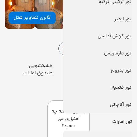
تور ترکیبی ترکیه
گالری تصاویر هتل
تور ازمیر
امکانات هتل
تور کوش آداسی
امکانات هتل
امکانات ورزشی
تور مارماریس
رستوران
خشکشویی
تور بدروم
مینی بار رایگان
صندوق امانات
پارکینگ
تور فتحیه
دیدگاه کاربران
تور آلاچاتی
به این صفحه چه
امتیازی می
تور امارات
دهید؟