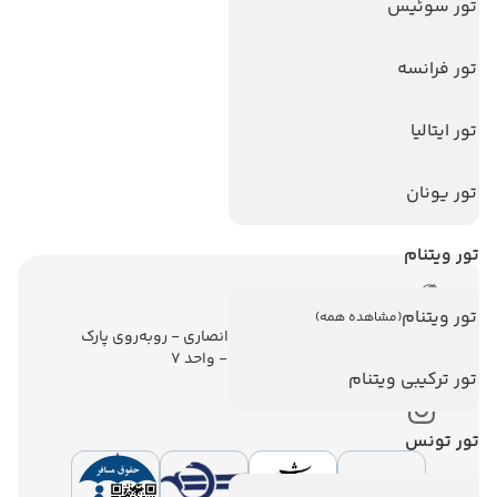
تورهای پربازدید
تور سوئیس
تور استانبول
تور فرانسه
تور آنتالیا
تور پوکت
تور ایتالیا
تور بالی
تور یونان
تور سریلانکا
تور ویتنام
اطلاعات تماس
تور ویتنام
(مشاهده همه)
تهران - ولیعصر - نبش کوچه انصاری - روبه‌روی پارک
ملت - برج ملت - طبقه ششم - واحد 7
تور ترکیبی ویتنام
تور تونس