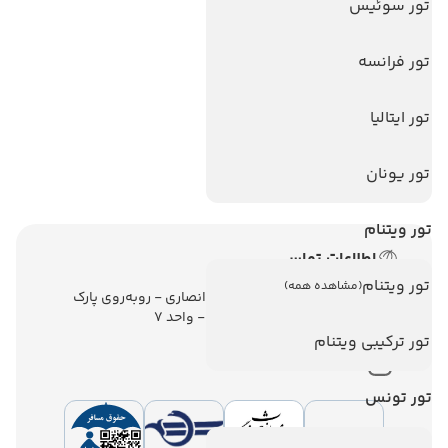
تور سوئیس
تور استانبول
تور فرانسه
تور آنتالیا
تور پوکت
تور ایتالیا
تور بالی
تور یونان
تور سریلانکا
تور ویتنام
اطلاعات تماس
تور ویتنام
(مشاهده همه)
تهران - ولیعصر - نبش کوچه انصاری - روبه‌روی پارک
ملت - برج ملت - طبقه ششم - واحد 7
تور ترکیبی ویتنام
تور تونس