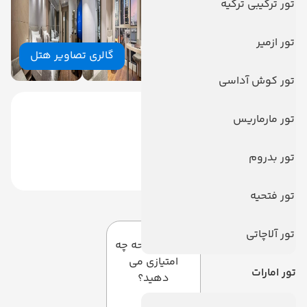
تور ترکیبی ترکیه
تور ازمیر
گالری تصاویر هتل
تور کوش آداسی
تور مارماریس
تور بدروم
تور فتحیه
دیدگاه کاربران
تور آلاچاتی
به این صفحه چه
امتیازی می
تور امارات
دهید؟