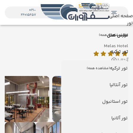
021-
22015257
صفحه اصلی
تور
تور
ملاس هتل
(مشاهده همه)
Melas Hotel
تور ترکیه
آنتالیا
نمایش روی نقشه
تور ترکیه
(مشاهده همه)
تور آنتالیا
تور استانبول
تور آلانیا