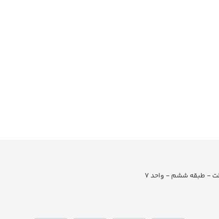
لت - طبقه ششم - واحد 7