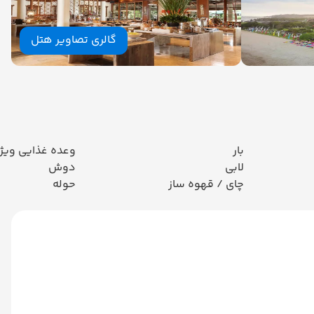
گالری تصاویر هتل
بار
وعده غذایی ویژ
لابی
دوش
چای / قهوه ساز
حوله