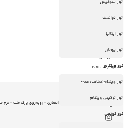
هتل های سریلانکا
تور سوئیس
تورهای پربازدید
تور فرانسه
تور استانبول
تور ایتالیا
تور آنتالیا
تور پوکت
تور یونان
تور بالی
تور ویتنام
تور سریلانکا
تور ویتنام
(مشاهده همه)
اطلاعات تماس
تور ترکیبی ویتنام
تهران - ولیعصر - نبش کوچه انصاری - روبه‌روی پارک ملت - برج م
تور تونس