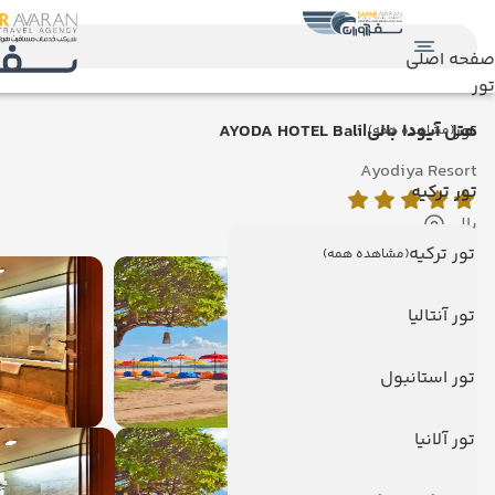
صفحه اصلی
تور
تور
هتل آیودا بالی|AYODA HOTEL Bali
(مشاهده همه)
Ayodiya Resort
تور ترکیه
بالی
تور ترکیه
(مشاهده همه)
تور آنتالیا
تور استانبول
تور آلانیا