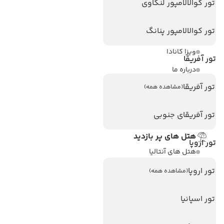
تور کوالالامپور لنکاوی
لینک های مفید
تور کوالالامپور پنانگ
ویزا
ویزا کانادا
تور آفریقا
درباره ما
تور آفریقا
تماس با ما
(مشاهده همه)
مجله گردشگری
تور آفریقای جنوبی
هتل های پر بازدید
تور اروپا
هتل های آنتالیا
هتل های استانبول
تور اروپا
(مشاهده همه)
هتل های تایلند
تور اسپانیا
هتل های اندونزی