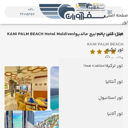
021-
22015257
صفحه اصلی
تور
تور
هتل کنی پالم بیچ مالدیو|KANI PALM BEACH Hotel Maldives
(مشاهده همه)
KANI PALM BEACH
تور ترکیه
مالدیو
تور ترکیه
(مشاهده همه)
تور آنتالیا
تور استانبول
تور آلانیا