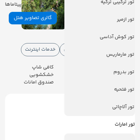
تور ترکیبی ترکیه
گالری تصاویر هتل
تور ازمیر
امکانات هتل
تور کوش آداسی
امکانات هتل
امکانات ورزشی
خدمات اینترنت
تور مارماریس
رستوران
کافی شاپ
تور بدروم
نگهداری بچه
خشکشویی
پارکینگ
صندوق امانات
تور فتحیه
تور آلاچاتی
تور امارات