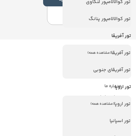
تور کوالالامپور لنکاوی
تور کوالالامپور پنانگ
تور آفریقا
تور آفریقا
(مشاهده همه)
لینک های مفید
ویزا
تور آفریقای جنوبی
ویزا کانادا
درباره ما
تور اروپا
تماس با ما
تور اروپا
(مشاهده همه)
مجله گردشگری
تور اسپانیا
هتل های پر بازدید