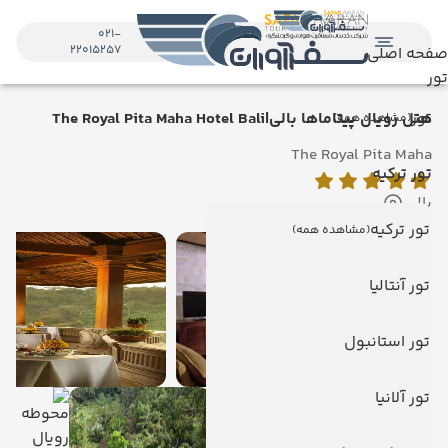
021-
22015257
صفحه اصلی
تور
تور
هتل رویال پیتاماها بالی|The Royal Pita Maha Hotel Bali
(مشاهده همه)
The Royal Pita Maha
تور ترکیه
بالی
تور ترکیه
(مشاهده همه)
تور آنتالیا
تور استانبول
تور آلانیا