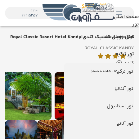
021-
22015257
صفحه اصلی
تور
تور
هتل رویال کلسیک کندی|Royal Classic Resort Hotel Kandy
(مشاهده همه)
ROYAL CLASSIC KANDY
تور ترکیه
کندی
تور ترکیه
(مشاهده همه)
تور آنتالیا
تور استانبول
تور آلانیا