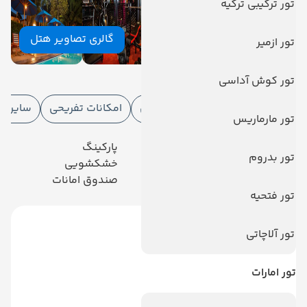
تور ترکیبی ترکیه
گالری تصاویر هتل
تور ازمیر
امکانات هتل
تور کوش آداسی
امکانات هتل
امکانات ورزشی
امکانات تفریحی
سایر خ
تور مارماریس
رستوران
پارکینگ
تور بدروم
تلویزیون کابلی/ماهواره‌ای
خشکشویی
مینی بار رایگان
صندوق امانات
تور فتحیه
تور آلاچاتی
تور امارات