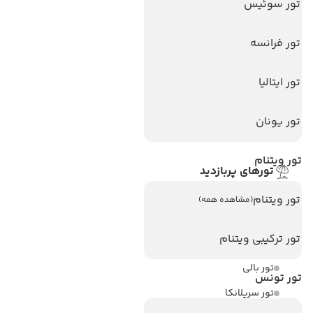
تور سوئیس
هتل های پر بازدید
هتل های آنتالیا
تور فرانسه
هتل های استانبول
هتل های تایلند
تور ایتالیا
هتل های اندونزی
تور یونان
هتل های سریلانکا
تور ویتنام
تورهای پربازدید
تور استانبول
تور ویتنام
(مشاهده همه)
تور آنتالیا
تور ترکیبی ویتنام
تور پوکت
تور بالی
تور تونس
تور سریلانکا