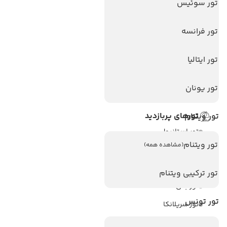
تور سوئیس
هتل های آنتالیا
هتل های استانبول
تور فرانسه
هتل های تایلند
تور ایتالیا
هتل های اندونزی
هتل های سریلانکا
تور یونان
تورهای پربازدید
تور ویتنام
تور استانبول
تور ویتنام
(مشاهده همه)
تور آنتالیا
تور پوکت
تور ترکیبی ویتنام
تور بالی
تور تونس
تور سریلانکا