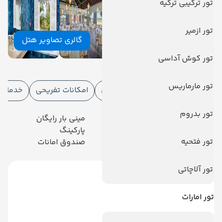
تور ترکیبی ترکیه
تور ازمیر
گالری تصاویر هتل
تور کوش آداسی
امکانات هتل
تور مارماریس
امکانات هتل
امکانات ورزشی
امکانات تفریحی
خدمات ا
تور بدروم
رستوران
مینی بار رایگان
تلویزیون کابلی/ماهواره‌ای
پارکینگ
تور فتحیه
رستوران فضای باز
صندوق امانات
تور آلاچاتی
تور امارات