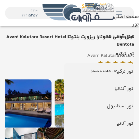
021-
22015257
صفحه اصلی
تور
تور
هتل آوانی کالوتارا ریزورت بنتوتا|Avani Kalutara Resort Hotel
(مشاهده همه)
Bentota
تور ترکیه
Avani Kalutara Resort
بنتوتا
تور ترکیه
(مشاهده همه)
تور آنتالیا
تور استانبول
تور آلانیا