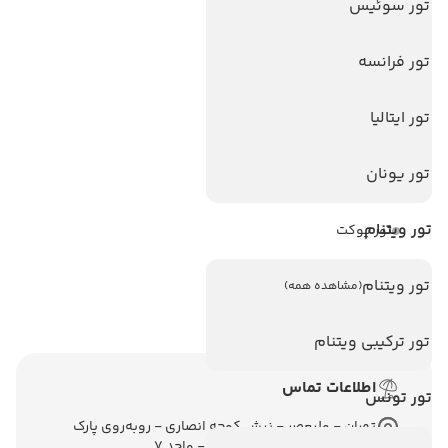
تور سوئیس
هتل های اندونزی
تور فرانسه
هتل های سریلانکا
تور ایتالیا
تورهای پربازدید
تور استانبول
تور یونان
تور آنتالیا
تور ویتنام
تور پوکت
تور بالی
تور ویتنام
(مشاهده همه)
تور سریلانکا
تور ترکیبی ویتنام
اطلاعات تماس
تور تونس
تهران - ولیعصر - نبش کوچه انصاری - روبه‌روی پارک
ملت - برج ملت - طبقه ششم - واحد 7