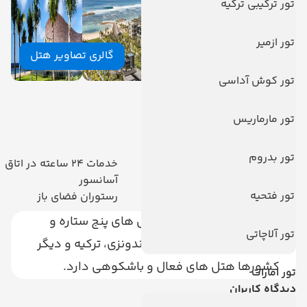
تور ترکیبی ترکیه
تور ازمیر
گالری تصاویر هتل
تور کوش آداسی
امکانات هتل
تور مارماریس
امکانات هتل
تور بدروم
رستوران
خدمات 24 ساعته در اتاق
فروشگاه
آسانسور
تور فتحیه
تلویزیون کابلی/ماهواره‌ای
رستوران فضای باز
هتل آپروا کمپنسکی از هتل های پنج ستاره و
تور آلاچاتی
زنجیره ای می باشپد که در اندونزی، ترکیه و دیگر
کشورها هتل های فعال و باشکوهی دارد.
تور امارات
دیدگاه کاربران