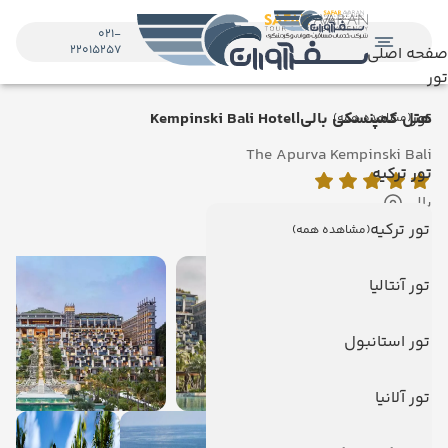
021-
22015257
صفحه اصلی
تور
تور
هتل کمپنسکی بالی|Kempinski Bali Hotel
(مشاهده همه)
The Apurva Kempinski Bali
تور ترکیه
بالی
نمایش روی نقشه
تور ترکیه
(مشاهده همه)
تور آنتالیا
تور استانبول
تور آلانیا