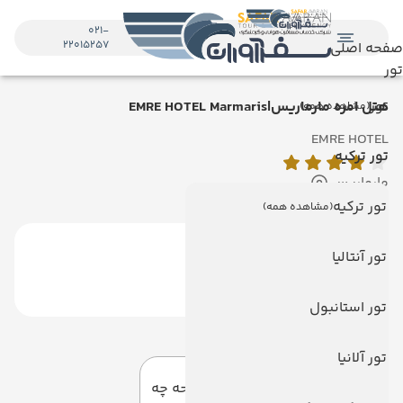
021-
22015257
صفحه اصلی
تور
تور
هتل امره مارماریس|EMRE HOTEL Marmaris
(مشاهده همه)
EMRE HOTEL
تور ترکیه
مارماریس
تور ترکیه
(مشاهده همه)
تور آنتالیا
تور استانبول
دیدگاه کاربران
تور آلانیا
به این صفحه چه