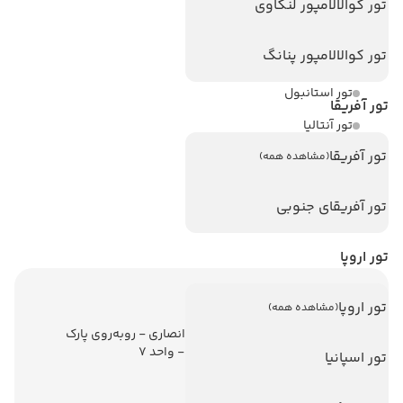
تور کوالالامپور لنکاوی
هتل های سریلانکا
تور کوالالامپور پنانگ
تورهای پربازدید
تور استانبول
تور آفریقا
تور آنتالیا
تور آفریقا
تور پوکت
(مشاهده همه)
تور بالی
تور آفریقای جنوبی
تور سریلانکا
تور اروپا
اطلاعات تماس
تور اروپا
(مشاهده همه)
تهران - ولیعصر - نبش کوچه انصاری - روبه‌روی پارک
ملت - برج ملت - طبقه ششم - واحد 7
تور اسپانیا