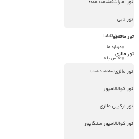
تور امارات
(مشاهده همه)
لینک های مفید
تور دبی
ویزا
ویزا کانادا
تور مالدیو
درباره ما
تور مالزی
تماس با ما
مجله گردشگری
تور مالزی
(مشاهده همه)
هتل های پر بازدید
تور کوالالامپور
هتل های آنتالیا
تور ترکیبی مالزی
هتل های استانبول
هتل های تایلند
تور کوالالامپور سنگاپور
هتل های اندونزی