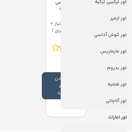
تور ترکیبی ترکیه
امتیازی می
دهید؟
تور ازمیر
میانگین امتیاز 0
از 5 ( از 0 رای )
تور کوش آداسی
تور مارماریس
تور بدروم
افزودن
تور فتحیه
نظر
جدید
تور آلاچاتی
تور امارات