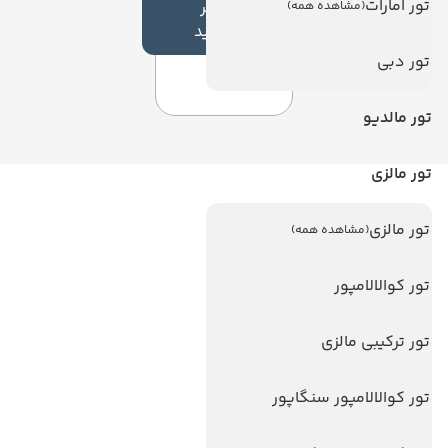
تور امارات
نظر
(مشاهده همه)
جدید
تور دبی
تور مالدیو
تور مالزی
لینک های مفید
تور مالزی
(مشاهده همه)
ویزا
ویزا کانادا
تور کوالالامپور
درباره ما
تور ترکیبی مالزی
تماس با ما
مجله گردشگری
تور کوالالامپور سنگاپور