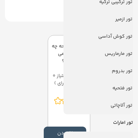
تور ترکیبی ترکیه
تور ازمیر
دیدگاه کاربران
تور کوش آداسی
به این صفحه چه
تور مارماریس
امتیازی می
دهید؟
تور بدروم
میانگین امتیاز 0
از 5 ( از 0 رای )
تور فتحیه
تور آلاچاتی
تور امارات
افزودن