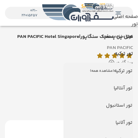
021-
22015257
صفحه اصلی
تور
تور
هتل پن پسفیک سنگاپور|PAN PACIFIC Hotel Singapore
(مشاهده همه)
PAN PACIFIC
تور ترکیه
سنگاپور
تور ترکیه
(مشاهده همه)
امکانات هتل
تور آنتالیا
امکانات هتل
تور استانبول
رستوران
تور آلانیا