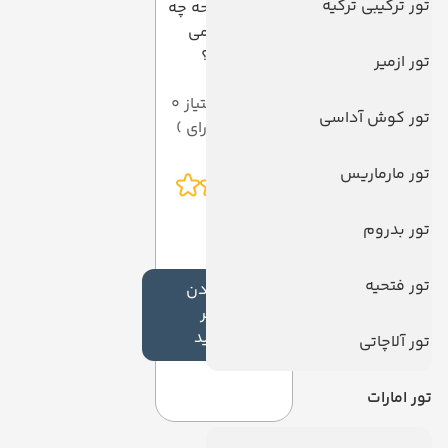
تور ترکیبی ترکیه
به این صفحه چه
امتیازی می
دهید؟
تور ازمیر
میانگین امتیاز 0
تور کوش آداسی
از 5 ( از 0 رای )
تور مارماریس
تور بدروم
تور فتحیه
افزودن
نظر
جدید
تور آلاچاتی
تور امارات