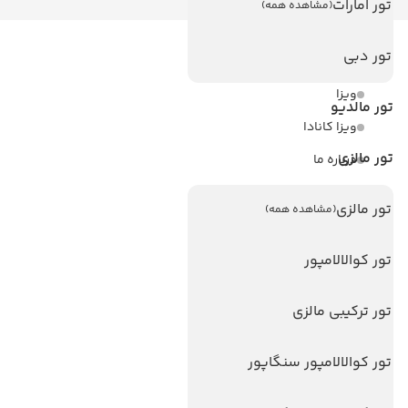
تور امارات
(مشاهده همه)
تور دبی
لینک های مفید
ویزا
تور مالدیو
ویزا کانادا
تور مالزی
درباره ما
تماس با ما
تور مالزی
(مشاهده همه)
مجله گردشگری
تور کوالالامپور
هتل های پر بازدید
هتل های آنتالیا
تور ترکیبی مالزی
هتل های استانبول
تور کوالالامپور سنگاپور
هتل های تایلند