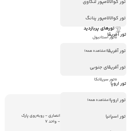
هتل های اندونزی
تور کوالالامپور لنکاوی
هتل های سریلانکا
تور کوالالامپور پنانگ
تورهای پربازدید
تور آفریقا
تور استانبول
تور آنتالیا
تور آفریقا
(مشاهده همه)
تور پوکت
تور آفریقای جنوبی
تور بالی
تور سریلانکا
تور اروپا
تور اروپا
(مشاهده همه)
اطلاعات تماس
تهران - ولیعصر - نبش کوچه انصاری - روبه‌روی پارک
تور اسپانیا
ملت - برج ملت - طبقه ششم - واحد 7