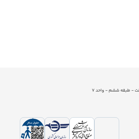
لت - طبقه ششم - واحد 7