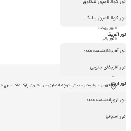
تور کوالالامپور لنکاوی
تور استانبول
تور آنتالیا
تور کوالالامپور پنانگ
تور پوکت
تور آفریقا
تور بالی
تور سریلانکا
تور آفریقا
(مشاهده همه)
تور آفریقای جنوبی
اطلاعات تماس
تور اروپا
تهران - ولیعصر - نبش کوچه انصاری - روبه‌روی پارک ملت - برج م
تور اروپا
(مشاهده همه)
تور اسپانیا