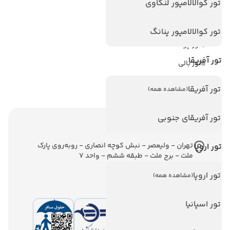
تور کوالالامپور لنکاوی
تور استانبول
تور آنتالیا
تور کوالالامپور پنانگ
تور پوکت
تور آفریقا
تور بالی
تور سریلانکا
تور آفریقا
(مشاهده همه)
تور آفریقای جنوبی
اطلاعات تماس
تهران - ولیعصر - نبش کوچه انصاری - روبه‌روی پارک
تور اروپا
ملت - برج ملت - طبقه ششم - واحد 7
تور اروپا
(مشاهده همه)
تور اسپانیا