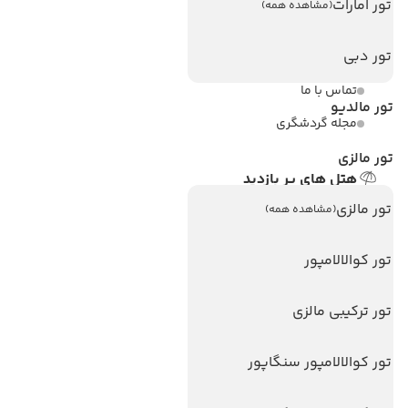
تور امارات
(مشاهده همه)
ویزا کانادا
تور دبی
درباره ما
تماس با ما
تور مالدیو
مجله گردشگری
تور مالزی
هتل های پر بازدید
هتل های آنتالیا
تور مالزی
(مشاهده همه)
هتل های استانبول
تور کوالالامپور
هتل های تایلند
هتل های اندونزی
تور ترکیبی مالزی
هتل های سریلانکا
تور کوالالامپور سنگاپور
تورهای پربازدید