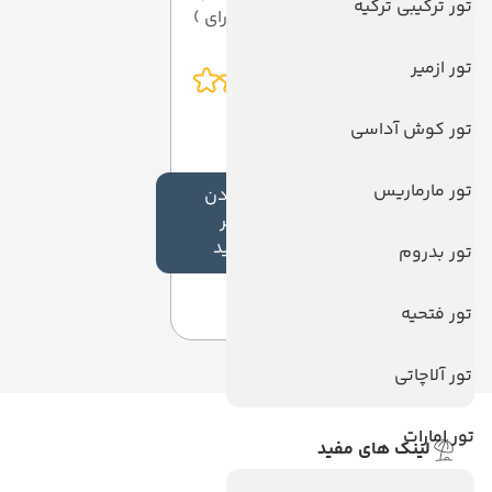
تور ترکیبی ترکیه
از 5 ( از 0 رای )
تور ازمیر
تور کوش آداسی
تور مارماریس
افزودن
نظر
جدید
تور بدروم
تور فتحیه
تور آلاچاتی
تور امارات
لینک های مفید
ویزا