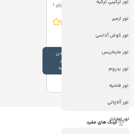
تور ترکیبی ترکیه
از 5 ( از 0 رای )
تور ازمیر
تور کوش آداسی
تور مارماریس
افزودن
نظر
جدید
تور بدروم
تور فتحیه
تور آلاچاتی
تور امارات
لینک های مفید
ویزا