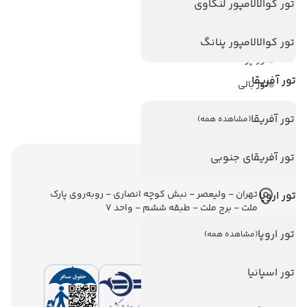
تور کوالالامپور لنکاوی
تور استانبول
تور آنتالیا
تور کوالالامپور پنانگ
تور پوکت
تور آفریقا
تور بالی
تور سریلانکا
تور آفریقا
(مشاهده همه)
تور آفریقای جنوبی
اطلاعات تماس
تهران - ولیعصر - نبش کوچه انصاری - روبه‌روی پارک
تور اروپا
ملت - برج ملت - طبقه ششم - واحد 7
تور اروپا
(مشاهده همه)
تور اسپانیا