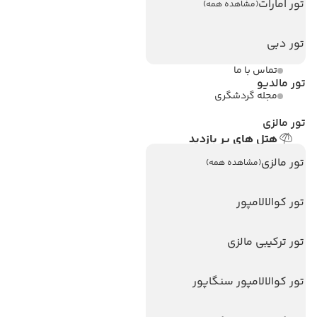
تور امارات
(مشاهده همه)
ویزا کانادا
تور دبی
درباره ما
تماس با ما
تور مالدیو
مجله گردشگری
تور مالزی
هتل های پر بازدید
هتل های آنتالیا
تور مالزی
(مشاهده همه)
هتل های استانبول
تور کوالالامپور
هتل های تایلند
هتل های اندونزی
تور ترکیبی مالزی
هتل های سریلانکا
تور کوالالامپور سنگاپور
تورهای پربازدید