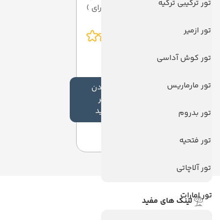
تور ترکیبی ترکیه
از 5 ( از 0 رای )
تور ازمیر
تور کوش آداسی
تور مارماریس
افزودن
نظر
جدید
تور بدروم
تور فتحیه
تور آلاچاتی
تور امارات
لینک های مفید
ویزا