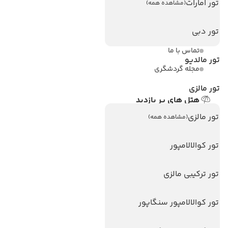
تور امارات
(مشاهده همه)
ویزا کانادا
تور دبی
درباره ما
تماس با ما
تور مالدیو
مجله گردشگری
تور مالزی
هتل های پر بازدید
هتل های آنتالیا
تور مالزی
(مشاهده همه)
هتل های استانبول
تور کوالالامپور
هتل های تایلند
هتل های اندونزی
تور ترکیبی مالزی
هتل های سریلانکا
تور کوالالامپور سنگاپور
تورهای پربازدید