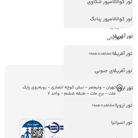
تور کوالالامپور لنکاوی
تور استانبول
تور آنتالیا
تور کوالالامپور پنانگ
تور پوکت
تور آفریقا
تور بالی
تور سریلانکا
تور آفریقا
(مشاهده همه)
تور آفریقای جنوبی
اطلاعات تماس
تهران - ولیعصر - نبش کوچه انصاری - روبه‌روی پارک
تور اروپا
ملت - برج ملت - طبقه ششم - واحد 7
تور اروپا
(مشاهده همه)
تور اسپانیا