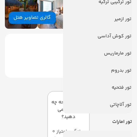
تور ترکیبی ترکیه
گالری تصاویر هتل
تور ازمیر
تور کوش آداسی
تور مارماریس
تور بدروم
دیدگاه کاربران
تور فتحیه
به این صفحه چه
تور آلاچاتی
امتیازی می
دهید؟
تور امارات
میانگین امتیاز 0