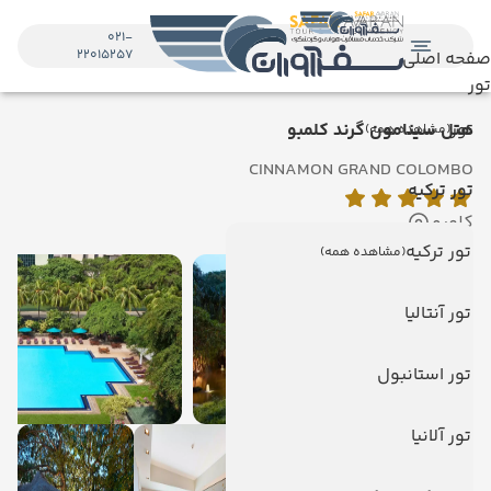
021-
22015257
صفحه اصلی
تور
تور
هتل سینامون گرند کلمبو
(مشاهده همه)
CINNAMON GRAND COLOMBO
تور ترکیه
کلمبو
تور ترکیه
(مشاهده همه)
تور آنتالیا
تور استانبول
تور آلانیا