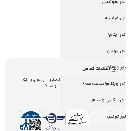
تور سوئیس
تور استانبول
تور آنتالیا
تور فرانسه
تور پوکت
تور بالی
تور ایتالیا
تور سریلانکا
تور یونان
تور ویتنام
اطلاعات تماس
تهران - ولیعصر - نبش کوچه انصاری - روبه‌روی پارک
تور ویتنام
(مشاهده همه)
ملت - برج ملت - طبقه ششم - واحد 7
تور ترکیبی ویتنام
تور تونس