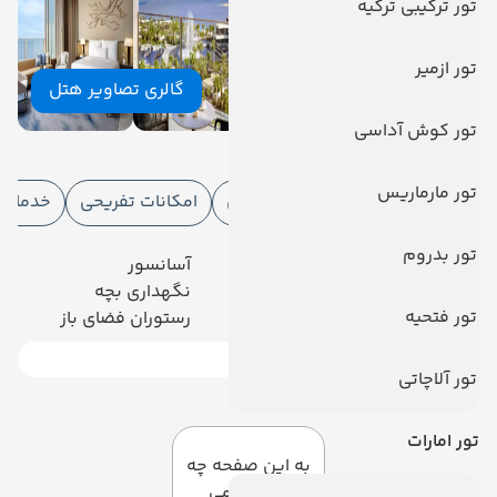
تور ترکیبی ترکیه
تور ازمیر
گالری تصاویر هتل
تور کوش آداسی
امکانات هتل
تور مارماریس
امکانات هتل
امکانات ورزشی
امکانات تفریحی
خدمات ا
تور بدروم
رستوران
آسانسور
فروشگاه
نگهداری بچه
تور فتحیه
تلویزیون کابلی/ماهواره‌ای
رستوران فضای باز
رویال آتلانتیس
تور آلاچاتی
دیدگاه کاربران
تور امارات
به این صفحه چه
امتیازی می