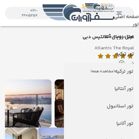
021-
22015257
صفحه اصلی
تور
تور
هتل رویال آتلانتیس دبی
(مشاهده همه)
Atlantis The Royal
تور ترکیه
دبی
نمایش روی نقشه
تور ترکیه
(مشاهده همه)
تور آنتالیا
تور استانبول
تور آلانیا