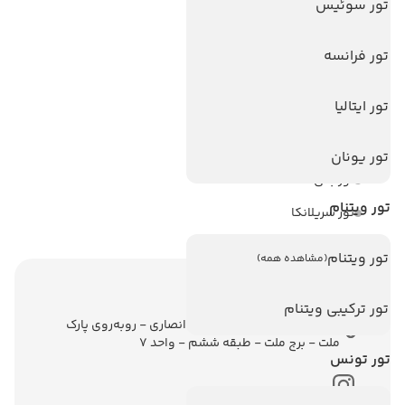
هتل های سریلانکا
تور سوئیس
تورهای پربازدید
تور فرانسه
تور استانبول
تور ایتالیا
تور آنتالیا
تور پوکت
تور یونان
تور بالی
تور ویتنام
تور سریلانکا
تور ویتنام
(مشاهده همه)
اطلاعات تماس
تور ترکیبی ویتنام
تهران - ولیعصر - نبش کوچه انصاری - روبه‌روی پارک
ملت - برج ملت - طبقه ششم - واحد 7
تور تونس