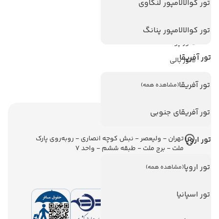
تور کوالالامپور لنکاوی
تور استانبول
تور آنتالیا
تور کوالالامپور پنانگ
تور پوکت
تور آفریقا
تور بالی
تور سریلانکا
تور آفریقا
(مشاهده همه)
تور آفریقای جنوبی
اطلاعات تماس
تهران - ولیعصر - نبش کوچه انصاری - روبه‌روی پارک
تور اروپا
ملت - برج ملت - طبقه ششم - واحد 7
تور اروپا
(مشاهده همه)
تور اسپانیا