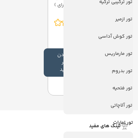
تور ترکیبی ترکیه
از 5 ( از 0 رای )
تور ازمیر
تور کوش آداسی
تور مارماریس
افزودن
نظر
جدید
تور بدروم
تور فتحیه
تور آلاچاتی
تور امارات
لینک های مفید
ویزا