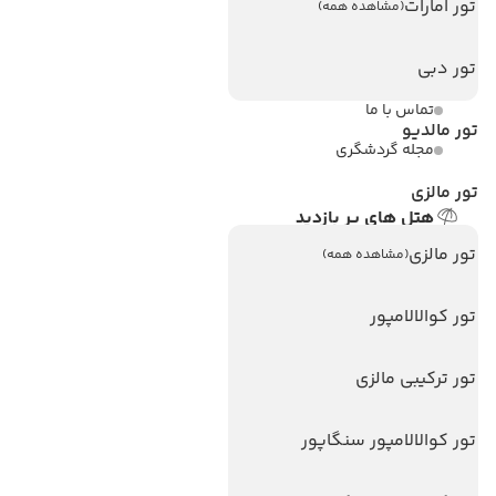
تور امارات
(مشاهده همه)
ویزا کانادا
تور دبی
درباره ما
تماس با ما
تور مالدیو
مجله گردشگری
تور مالزی
هتل های پر بازدید
هتل های آنتالیا
تور مالزی
(مشاهده همه)
هتل های استانبول
تور کوالالامپور
هتل های تایلند
هتل های اندونزی
تور ترکیبی مالزی
هتل های سریلانکا
تور کوالالامپور سنگاپور
تورهای پربازدید