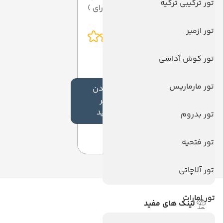
تور ترکیبی ترکیه
از 5 ( از 0 رای )
تور ازمیر
تور کوش آداسی
تور مارماریس
افزودن
نظر
جدید
تور بدروم
تور فتحیه
تور آلاچاتی
تور امارات
لینک های مفید
ویزا