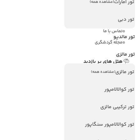
تور امارات
(مشاهده همه)
ویزا کانادا
تور دبی
درباره ما
تماس با ما
تور مالدیو
مجله گردشگری
تور مالزی
هتل های پر بازدید
هتل های آنتالیا
تور مالزی
(مشاهده همه)
هتل های استانبول
تور کوالالامپور
هتل های تایلند
هتل های اندونزی
تور ترکیبی مالزی
هتل های سریلانکا
تور کوالالامپور سنگاپور
تورهای پربازدید