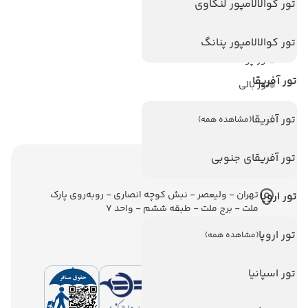
تور کوالالامپور لنکاوی
تور استانبول
تور آنتالیا
تور کوالالامپور پنانگ
تور پوکت
تور آفریقا
تور بالی
تور سریلانکا
تور آفریقا
(مشاهده همه)
تور آفریقای جنوبی
اطلاعات تماس
تهران - ولیعصر - نبش کوچه انصاری - روبه‌روی پارک
تور اروپا
ملت - برج ملت - طبقه ششم - واحد 7
تور اروپا
(مشاهده همه)
تور اسپانیا