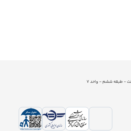
لت - طبقه ششم - واحد 7