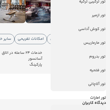
تور ترکیبی ترکیه
تور ازمیر
امکانات هتل
تور کوش آداسی
امکانات هتل
امکانات ورزشی
امکانات تفریحی
سایر خ
تور مارماریس
رستوران
خدمات 24 ساعته در اتاق
تور بدروم
فروشگاه
آسانسور
تلویزیون کابلی/ماهواره‌ای
پارکینگ
تور فتحیه
تور آلاچاتی
تور امارات
دیدگاه کاربران