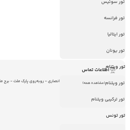
تور سوئیس
تور استانبول
تور آنتالیا
تور فرانسه
تور پوکت
تور ایتالیا
تور بالی
تور سریلانکا
تور یونان
تور ویتنام
اطلاعات تماس
تهران - ولیعصر - نبش کوچه انصاری - روبه‌روی پارک ملت - برج م
تور ویتنام
(مشاهده همه)
تور ترکیبی ویتنام
تور تونس