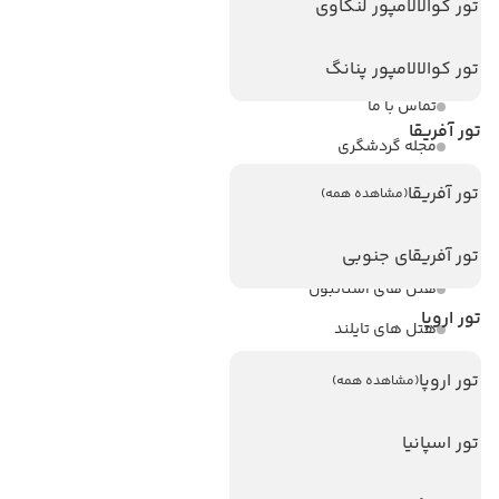
تور کوالالامپور لنکاوی
ویزا کانادا
درباره ما
تور کوالالامپور پنانگ
تماس با ما
تور آفریقا
مجله گردشگری
تور آفریقا
(مشاهده همه)
هتل های پر بازدید
هتل های آنتالیا
تور آفریقای جنوبی
هتل های استانبول
تور اروپا
هتل های تایلند
هتل های اندونزی
تور اروپا
(مشاهده همه)
هتل های سریلانکا
تور اسپانیا
تورهای پربازدید