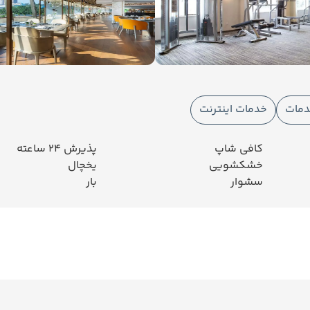
دمات
خدمات اینترنت
کافی شاپ
پذیرش 24 ساعته
خشکشویی
یخچال
سشوار
بار