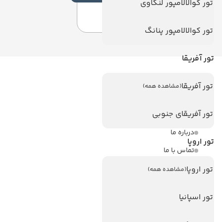
تور کوالالامپور لنکاوی
تور کوالالامپور پنانگ
تور آفریقا
لینک های مفید
تور آفریقا
(مشاهده همه)
ویزا
تور آفریقای جنوبی
ویزا کانادا
درباره ما
تور اروپا
تماس با ما
مجله گردشگری
تور اروپا
(مشاهده همه)
تور اسپانیا
هتل های پر بازدید
هتل های آنتالیا