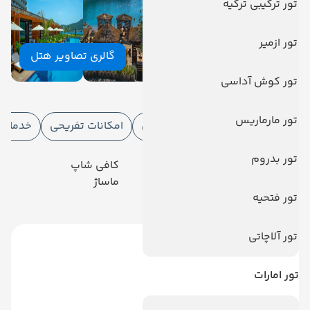
تور ترکیبی ترکیه
تور ازمیر
گالری تصاویر هتل
تور کوش آداسی
امکانات هتل
تور مارماریس
امکانات هتل
امکانات ورزشی
امکانات تفریحی
خدمات ا
تور بدروم
رستوران
کافی شاپ
آسانسور
ماساژ
تور فتحیه
پارکینگ
تور آلاچاتی
تور امارات