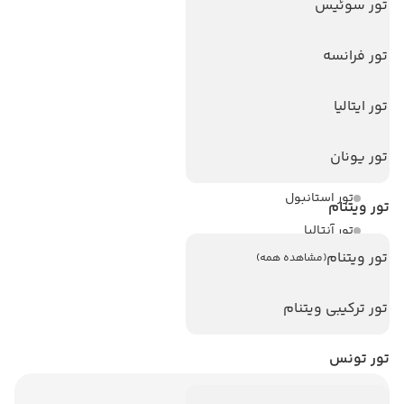
تور سوئیس
هتل های استانبول
هتل های تایلند
تور فرانسه
هتل های اندونزی
تور ایتالیا
هتل های سریلانکا
تور یونان
تورهای پربازدید
تور استانبول
تور ویتنام
تور آنتالیا
تور ویتنام
(مشاهده همه)
تور پوکت
تور بالی
تور ترکیبی ویتنام
تور سریلانکا
تور تونس