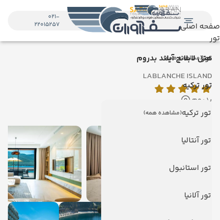
021-
22015257
صفحه اصلی
تور
تور
هتل لابلانچ آیلند بدروم
(مشاهده همه)
LABLANCHE ISLAND
تور ترکیه
بدروم
نمایش روی نقشه
تور ترکیه
(مشاهده همه)
تور آنتالیا
تور استانبول
تور آلانیا