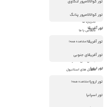
تور کوالالامپور لنکاوی
ویزا
ویزا کانادا
تور کوالالامپور پنانگ
درباره ما
تور آفریقا
تماس با ما
مجله گردشگری
تور آفریقا
(مشاهده همه)
هتل های پر بازدید
تور آفریقای جنوبی
هتل های آنتالیا
تور اروپا
هتل های استانبول
هتل های تایلند
تور اروپا
(مشاهده همه)
هتل های اندونزی
تور اسپانیا
هتل های سریلانکا