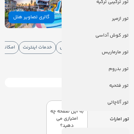
تور ترکیبی ترکیه
گالری تصاویر هتل
تور ازمیر
امکانات هتل
تور کوش آداسی
امکانات هتل
امکانات تفریحی
خدمات اینترنت
امکانات
تور مارماریس
رستوران
تور بدروم
اسنک بار
هتل آرماس لابادا بیچ
تور فتحیه
دیدگاه کاربران
تور آلاچاتی
به این صفحه چه
امتیازی می
تور امارات
دهید؟