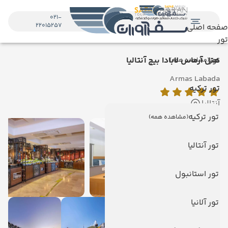
021-
22015257
صفحه اصلی
تور
تور
هتل آرماس لابادا بیچ آنتالیا
(مشاهده همه)
Armas Labada
تور ترکیه
آنتالیا
تور ترکیه
(مشاهده همه)
تور آنتالیا
تور استانبول
تور آلانیا