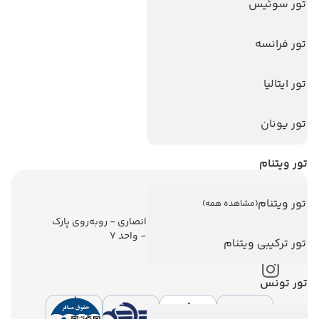
تور سوئیس
تورهای پربازدید
تور استانبول
تور فرانسه
تور آنتالیا
تور پوکت
تور ایتالیا
تور بالی
تور یونان
تور سریلانکا
تور ویتنام
اطلاعات تماس
تور ویتنام
(مشاهده همه)
تهران - ولیعصر - نبش کوچه انصاری - روبه‌روی پارک
ملت - برج ملت - طبقه ششم - واحد 7
تور ترکیبی ویتنام
تور تونس