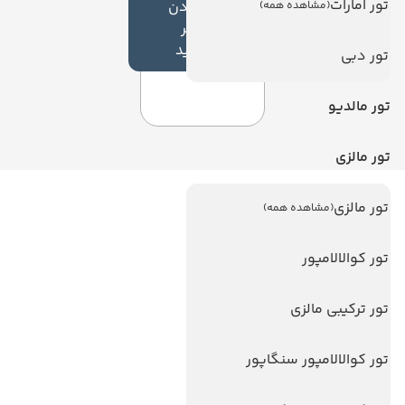
تور امارات
افزودن
(مشاهده همه)
نظر
جدید
تور دبی
تور مالدیو
تور مالزی
تور مالزی
(مشاهده همه)
لینک های مفید
ویزا
تور کوالالامپور
ویزا کانادا
تور ترکیبی مالزی
درباره ما
تماس با ما
تور کوالالامپور سنگاپور
مجله گردشگری