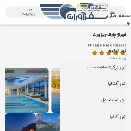
021-
22015257
صفحه اصلی
تور
تور
میراژ پارک ریزورت
(مشاهده همه)
Mirage Park Resort
تور ترکیه
آنتالیا
تور ترکیه
(مشاهده همه)
تور آنتالیا
تور استانبول
تور آلانیا