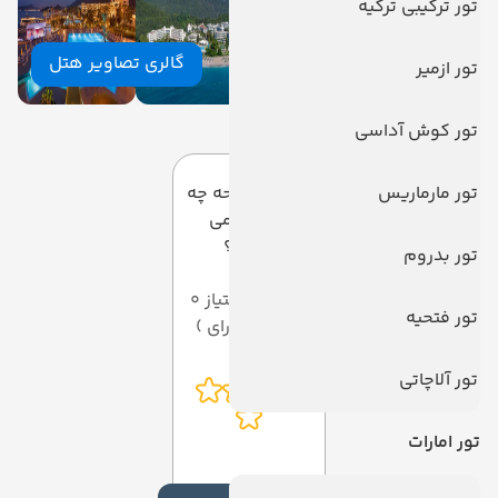
تور ترکیبی ترکیه
گالری تصاویر هتل
تور ازمیر
دیدگاه کاربران
تور کوش آداسی
تور مارماریس
به این صفحه چه
امتیازی می
دهید؟
تور بدروم
میانگین امتیاز 0
تور فتحیه
از 5 ( از 0 رای )
تور آلاچاتی
تور امارات