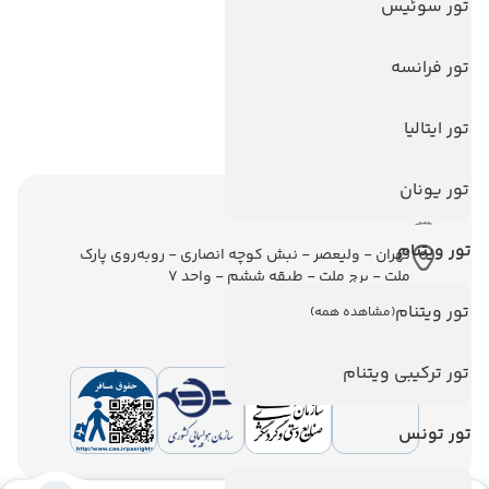
تور آنتالیا
تور سوئیس
تور پوکت
تور فرانسه
تور بالی
تور سریلانکا
تور ایتالیا
تور یونان
اطلاعات تماس
تور ویتنام
تهران - ولیعصر - نبش کوچه انصاری - روبه‌روی پارک
ملت - برج ملت - طبقه ششم - واحد 7
تور ویتنام
(مشاهده همه)
تور ترکیبی ویتنام
تور تونس