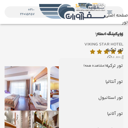
021-
22015257
صفحه اصلی
تور
تور
وایكینگ استار
(مشاهده همه)
VIKING STAR HOTEL
تور ترکیه
آنتالیا
تور ترکیه
(مشاهده همه)
تور آنتالیا
تور استانبول
تور آلانیا