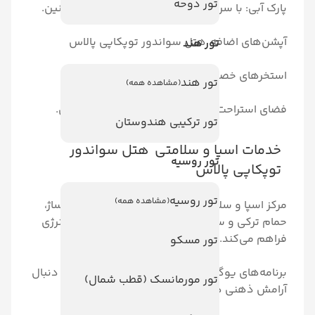
تور دوحه
 سرسره‌های هیجان‌انگیز برای تمام سنین.
افه هتل سواندور توپکاپی پالاس
تور هند
وصی برای سوئیت‌ها و ویلاها.
تور هند
(مشاهده همه)
ت در کنار استخر با خدمات اختصاصی.
تور ترکیبی هندوستان
پا و سلامتی هتل سواندور
تور روسیه
پالاس
تور روسیه
(مشاهده همه)
سلامتی هتل با ارائه خدماتی مانند ماساژ،
سونا، فضایی برای آرامش و تجدید انرژی
د.
تور مسکو
وگا و مدیتیشن: برای مهمانانی که به دنبال
تور مورمانسک (قطب شمال)
 هستند.