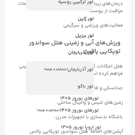
تور ترکیبی روسیه
یبایی: شامل ماسک‌های صورت و خدمات
وست.
تور ژاپن
ورزشی و سرگرمی
تور برزیل
 آبی و زمینی هتل سواندور
پالاس
تور آذربایجان
 گسترده‌ای برای ورزش‌های آبی و زمینی
تور آذربایجان
(مشاهده همه)
است، از جمله:
تور باکو
ایق‌سواری.
تورهای نوروز 1405
یس و والیبال ساحلی.
تورهای نوروز 1405
(مشاهده همه)
ازی با تجهیزات مدرن.
ر اروپا نوروز 1405
افه هتل سواندور توپکاپی پالاس