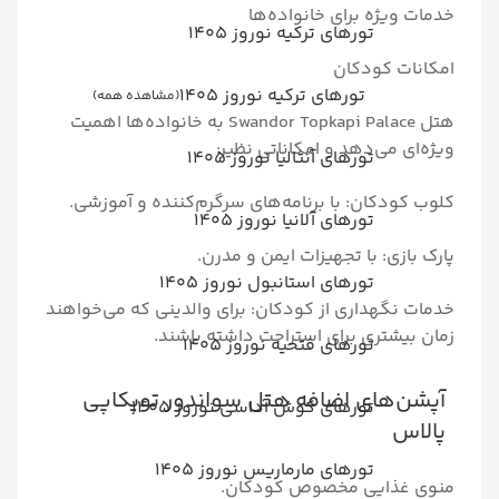
رای خانواده‌ها
رهای ترکیه نوروز 1405
کان
تورهای ترکیه نوروز 1405
(مشاهده همه)
هتل Swandor Topkapi Palace به خانواده‌ها اهمیت
هد و امکاناتی نظیر:
رهای آنتالیا نوروز 1405
 با برنامه‌های سرگرم‌کننده و آموزشی.
رهای آلانیا نوروز 1405
ا تجهیزات ایمن و مدرن.
رهای استانبول نوروز 1405
ری از کودکان: برای والدینی که می‌خواهند
 برای استراحت داشته باشند.
رهای فتحیه نوروز 1405
 اضافه هتل سواندور توپکاپی
رهای کوش آداسی نوروز 1405
رهای مارماریس نوروز 1405
 مخصوص کودکان.