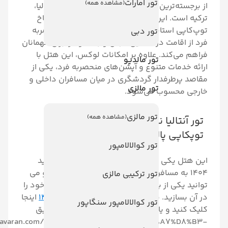
تور امارات
(مشاهده همه)
ین هتل‌های لوکس منطقه لارا در آنتالیا،
ین هتل با الهام از معماری تاریخی کاخ
تانبول طراحی شده و تجربه ای منحصربه
تور دبی
 در فضایی مجلل و باشکوه را برای مهمانان
. علاوه بر امکانات لوکس، این هتل با
تور مالدیو
متنوع و آپشن‌های منحصربه فرد، یکی از
دار گردشگری در میان مسافران داخلی و
تور مالزی
ب می‌شود.
تور مالزی
(مشاهده همه)
تور آنتالیا نوروز 1404 در هتل سواندور
پالاس
تور کوالالامپور
 از برترین هتل هایی است که در عید
 مسافران خدمات لولکس ارائه می دهد و می
تور ترکیبی مالزی
ز به یاد ماندنی خاطره های تعطیلات خود را
. برای
خرید تورهای آنتالیا نوروز 1404
اینجا
تور کوالالامپور سنگاپور
یا با مشاوران آژانس سفرآوران از طریق
https://www.touravaran.com/contact/%D8%AA%D9%85%D8