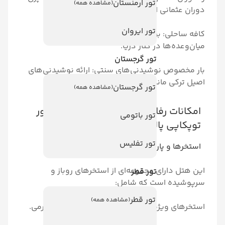
تور ارمنستان
(مشاهده همه)
 الهام گرفته‌اند.
تور ایروان
برای لذت بردن از نوشیدنی‌ها و
در کنار دریا.
تور گرجستان
وشیدنی‌های سنتی: ارائه نوشیدنی‌های
انند چای و قهوه ترک.
تور گرجستان
(مشاهده همه)
رفاهی و تفریحی هتل سواندور
تور باتومی
پالاس
تور تفلیس
ارک آبی
ی مجموعه‌ای از استخرهای روباز و
تور قطر
ست که شامل:
تور قطر
(مشاهده همه)
ژه کودکان: با امکانات ایمنی و سرگرمی.