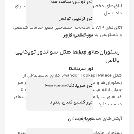
تور تونس
(مشاهده همه)
صوص زوج‌ها: با دکوراسیون رمانتیک برای
تور ترکیبی تونس
اتاق‌های VIP: با امکانات اختصاصی نظیر خدمات شخصی
ه فضاهای ویژه.
تور کشتی کروز
ها و غذاها هتل سواندور توپکاپی
تور چین
تور سریلانکا
هتل Swandor Topkapi Palace دارای مجموعه‌ای از
و بارها است که غذاهای متنوعی از سراسر
تور سریلانکا
(مشاهده همه)
ی‌دهند. از غذاهای سنتی ترکی گرفته تا
لمللی، این هتل برای هر سلیقه‌ای گزینه‌ای
تور کلمبو کندی بنتوتا
حصربه‌فرد
تور ارمنستان
نی: با غذاهایی که به‌طور خاص از آشپزی