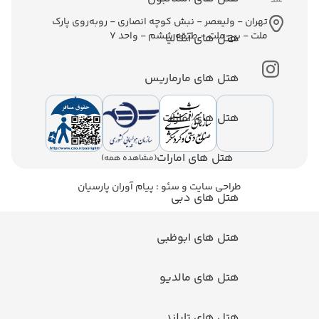
ولیعصر - نبش کوچه انصاری - روبه‌روی پارک
ج ملت - طبقه ششم - واحد 7
ل های آنتالیا
تل های مارماریس
ل های امارات
هتل های امارات
(مشاهده همه)
احی سایت
و
سئو
:
پیام آوران پارسیان
تل های دبی
تل های ابوظبی
تل های مالدیو
ل های تایلند