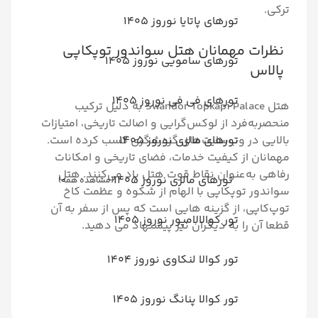
رهای پاتایا نوروز 1405
مانان هتل سواندور توپکاپی
رهای سامویی نوروز 1405
رهای فی فی نوروز 1405
هتل Swandor Topkapi Palace به دلیل ترکیب
از لوکس‌گرایی و اصالت تاریخی، امتیازات
رهای مالزی نوروز 1405
ب‌سایت‌های گردشگری کسب کرده است.
کیفیت خدمات، فضای تاریخی و امکانات
وان نقاط قوت هتل یاد می‌کنند. هتل
تورهای مالزی نوروز 1405
(مشاهده همه)
کاپی با الهام از شکوه و عظمت کاخ
ز گزینه هایی است که پس از سفر به آن
ر کوالالامپور نوروز 1405
ه دیگران نیز پیشنهاد می دهید.
ر کوالا لنکاوی نوروز 1404
ر کوالا پنانگ نوروز 1405