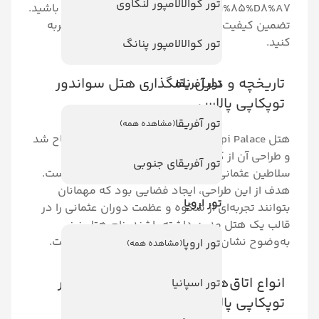
تور کوالالامپور لنکاوی
%D8%A8%D8%A7-%D9%85%D8%A7 در ارتباط باشید.
 و مناسب ترین قیمت ها را با ما تجربه
تور کوالالامپور پنانگ
و دلیل نامگذاری هتل سواندور
تور آفریقا
پالاس
تور آفریقا
(مشاهده همه)
هتل Swandor Topkapi Palace در سال 1999 افتتاح شد
ز کاخ تاریخی توپ‌کاپی، محل اقامت
تور آفریقای جنوبی
نی در استانبول، الهام گرفته شده است.
طراحی، ایجاد فضایی بود که مهمانان
تور اروپا
ه‌ای از شکوه و عظمت دوران عثمانی را در
 مدرن داشته باشند. نام هتل نیز
ن دهنده این الهام‌گیری تاریخی است.
تور اروپا
(مشاهده همه)
ق‌ها و سوئیت‌ها هتل سواندور
تور اسپانیا
پالاس