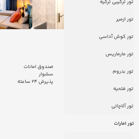
تور ترکیبی ترکیه
تور ازمیر
امکانات هتل
تور کوش آداسی
امکانات هتل
تور مارماریس
آسانسور
صندوق امانات
تور بدروم
پارکینگ
سشوار
خشکشویی
پذیرش 24 ساعته
تور فتحیه
دیدگاه کاربران
تور آلاچاتی
تور امارات