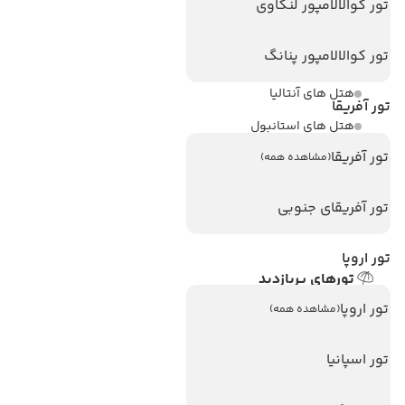
تور کوالالامپور لنکاوی
مجله گردشگری
تور کوالالامپور پنانگ
هتل های پر بازدید
هتل های آنتالیا
تور آفریقا
هتل های استانبول
تور آفریقا
هتل های تایلند
(مشاهده همه)
هتل های اندونزی
تور آفریقای جنوبی
هتل های سریلانکا
تور اروپا
تورهای پربازدید
تور استانبول
تور اروپا
(مشاهده همه)
تور آنتالیا
تور اسپانیا
تور پوکت