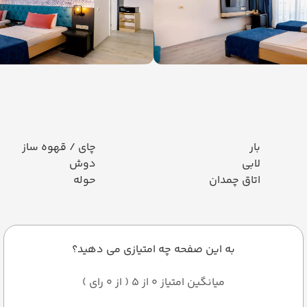
بار
چای / قهوه ساز
لابی
دوش
اتاق چمدان
حوله
به این صفحه چه امتیازی می دهید؟
میانگین امتیاز 0 از 5 ( از 0 رای )