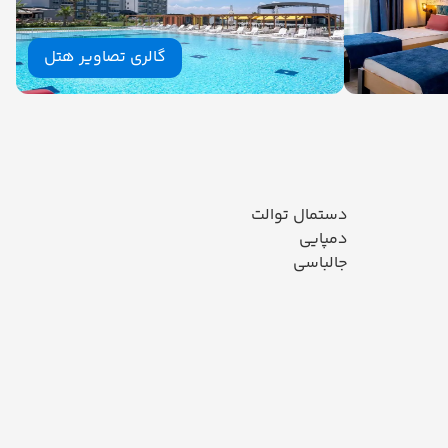
گالری تصاویر هتل
دستمال توالت
دمپایی
جالباسی