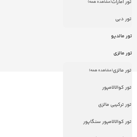
تور امارات
(مشاهده همه)
تور دبی
تور مالدیو
تور مالزی
تور مالزی
(مشاهده همه)
لینک های مفید
تور کوالالامپور
ویزا
تور ترکیبی مالزی
ویزا کانادا
درباره ما
تور کوالالامپور سنگاپور
تماس با ما