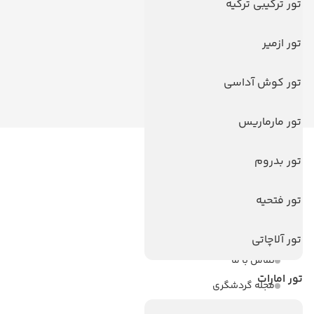
تور ترکیبی ترکیه
تور ازمیر
تور کوش آداسی
تور مارماریس
تور بدروم
لینک های مفید
ویزا
تور فتحیه
ویزا کانادا
درباره ما
تور آلاچاتی
تماس با ما
تور امارات
مجله گردشگری