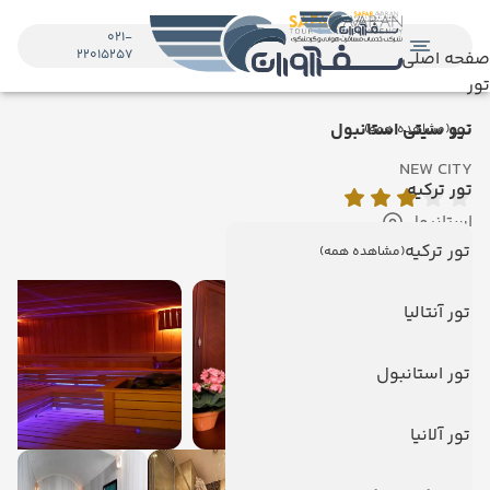
021-
22015257
صفحه اصلی
تور
تور
نیو سیتی استانبول
(مشاهده همه)
NEW CITY
تور ترکیه
استانبول
نمایش روی نقشه
تور ترکیه
(مشاهده همه)
تور آنتالیا
تور استانبول
تور آلانیا