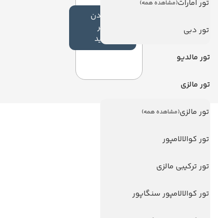
تور امارات
(مشاهده همه)
افزودن
نظر
تور دبی
جدید
تور مالدیو
تور مالزی
تور مالزی
(مشاهده همه)
لینک های مفید
تور کوالالامپور
ویزا
ویزا کانادا
تور ترکیبی مالزی
درباره ما
تور کوالالامپور سنگاپور
تماس با ما
مجله گردشگری