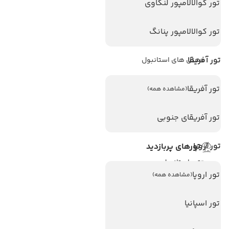
تور کوالالامپور لنکاوی
هتل های پر بازدید
تور کوالالامپور پنانگ
هتل های آنتالیا
تور آفریقا
هتل های استانبول
هتل های تایلند
تور آفریقا
(مشاهده همه)
هتل های اندونزی
هتل های سریلانکا
تور آفریقای جنوبی
تور اروپا
تورهای پربازدید
تور استانبول
تور اروپا
(مشاهده همه)
تور آنتالیا
تور پوکت
تور اسپانیا
تور بالی