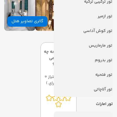
تور ترکیبی ترکیه
تور ازمیر
گالری تصاویر هتل
تور کوش آداسی
دیدگاه کاربران
تور مارماریس
به این صفحه چه
امتیازی می
تور بدروم
دهید؟
تور فتحیه
میانگین امتیاز 0
از 5 ( از 0 رای )
تور آلاچاتی
تور امارات