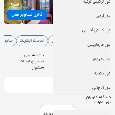
تور ترکیبی ترکیه
گالری تصاویر هتل
تور ازمیر
امکانات هتل
تور کوش آداسی
امکانات هتل
امکانات تفریحی
خدمات اینترنت
سایر خد
تور مارماریس
رستوران
خشکشویی
تور بدروم
سرویس رایگان رفت و آمد
صندوق امانات
آسانسور
سشوار
تور فتحیه
تور آلاچاتی
دیدگاه کاربران
تور امارات
به این صفحه چه