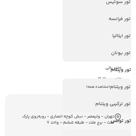
تور سوئیس
هتل های سریلانکا
تور فرانسه
تورهای پربازدید
تور استانبول
تور ایتالیا
تور آنتالیا
تور یونان
تور پوکت
تور بالی
تور ویتنام
تور سریلانکا
تور ویتنام
(مشاهده همه)
تور ترکیبی ویتنام
اطلاعات تماس
تهران - ولیعصر - نبش کوچه انصاری - روبه‌روی پارک
تور تونس
ملت - برج ملت - طبقه ششم - واحد 7