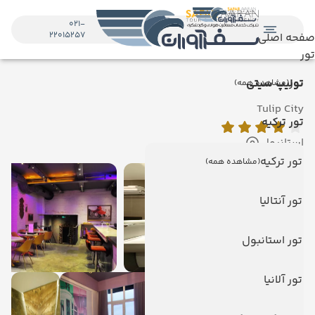
021-
22015257
صفحه اصلی
تور
تور
تولیپ سیتی
(مشاهده همه)
Tulip City
تور ترکیه
استانبول
تور ترکیه
(مشاهده همه)
تور آنتالیا
تور استانبول
تور آلانیا