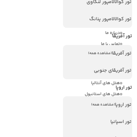
لینک های مفید
تور کوالالامپور لنکاوی
ویزا
تور کوالالامپور پنانگ
ویزا کانادا
درباره ما
تور آفریقا
تماس با ما
تور آفریقا
(مشاهده همه)
مجله گردشگری
تور آفریقای جنوبی
هتل های پر بازدید
هتل های آنتالیا
تور اروپا
هتل های استانبول
تور اروپا
هتل های تایلند
(مشاهده همه)
هتل های اندونزی
تور اسپانیا
هتل های سریلانکا