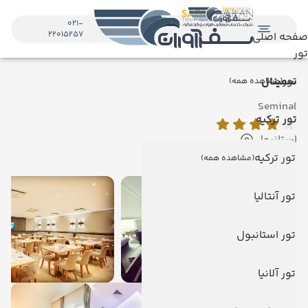
021-
22015257
صفحه اصلی
تور
تور
سمینال
(مشاهده همه)
Seminal
تور ترکیه
استانبول
نمایش روی نقشه
تور ترکیه
(مشاهده همه)
تور آنتالیا
تور استانبول
تور آلانیا