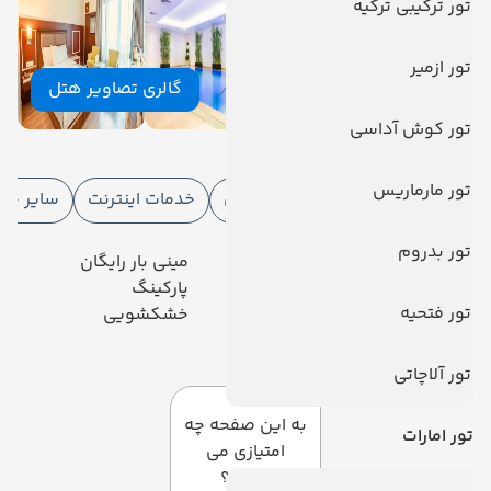
تور ترکیبی ترکیه
تور ازمیر
گالری تصاویر هتل
تور کوش آداسی
امکانات هتل
تور مارماریس
امکانات هتل
امکانات ورزشی
خدمات اینترنت
سایر خد
تور بدروم
رستوران
مینی بار رایگان
تلویزیون کابلی/ماهواره‌ای
پارکینگ
تور فتحیه
سرویس رایگان رفت و آمد
خشکشویی
دیدگاه کاربران
تور آلاچاتی
به این صفحه چه
تور امارات
امتیازی می
دهید؟