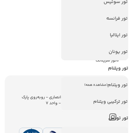
تور سوئیس
تورهای پربازدید
تور استانبول
تور فرانسه
تور آنتالیا
تور ایتالیا
تور پوکت
تور بالی
تور یونان
تور سریلانکا
تور ویتنام
تور ویتنام
(مشاهده همه)
اطلاعات تماس
تهران - ولیعصر - نبش کوچه انصاری - روبه‌روی پارک
تور ترکیبی ویتنام
ملت - برج ملت - طبقه ششم - واحد 7
تور تونس