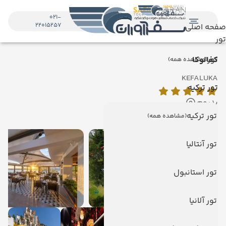
021-
22015257
صفحه اصلی
تور
تور
کفالوکا
(مشاهده همه)
KEFALUKA
تور ترکیه
بدروم
نمایش روی نقشه
تور ترکیه
(مشاهده همه)
تور آنتالیا
تور استانبول
تور آلانیا