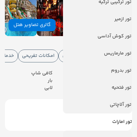
تور ترکیبی ترکیه
تور ازمیر
گالری تصاویر هتل
تور کوش آداسی
امکانات هتل
تور مارماریس
امکانات هتل
امکانات ورزشی
امکانات تفریحی
خدمات ا
تور بدروم
رستوران
کافی شاپ
آسانسور
بار
تور فتحیه
پارکینگ
لابی
تور آلاچاتی
تور امارات
دیدگاه کاربران