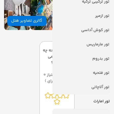
تور ترکیبی ترکیه
تور ازمیر
گالری تصاویر هتل
تور کوش آداسی
دیدگاه کاربران
تور مارماریس
به این صفحه چه
امتیازی می
تور بدروم
دهید؟
تور فتحیه
میانگین امتیاز 0
از 5 ( از 0 رای )
تور آلاچاتی
تور امارات