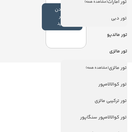
تور امارات
(مشاهده همه)
افزودن
نظر
تور دبی
جدید
تور مالدیو
تور مالزی
تور مالزی
(مشاهده همه)
لینک های مفید
تور کوالالامپور
ویزا
ویزا کانادا
تور ترکیبی مالزی
درباره ما
تور کوالالامپور سنگاپور
تماس با ما
مجله گردشگری