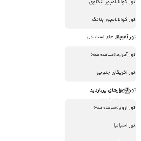
تور کوالالامپور لنکاوی
هتل های پر بازدید
تور کوالالامپور پنانگ
هتل های آنتالیا
تور آفریقا
هتل های استانبول
هتل های تایلند
تور آفریقا
(مشاهده همه)
هتل های اندونزی
هتل های سریلانکا
تور آفریقای جنوبی
تور اروپا
تورهای پربازدید
تور استانبول
تور اروپا
(مشاهده همه)
تور آنتالیا
تور پوکت
تور اسپانیا
تور بالی