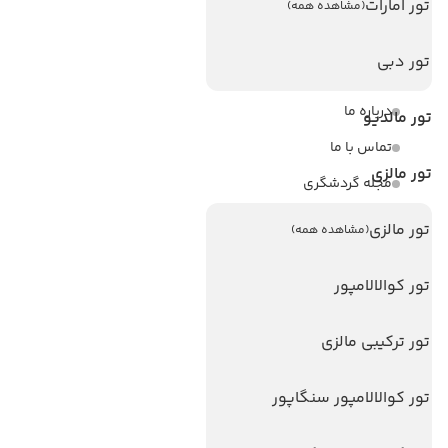
تور امارات
لینک های مفید
(مشاهده همه)
ویزا
تور دبی
ویزا کانادا
درباره ما
تور مالدیو
تماس با ما
تور مالزی
مجله گردشگری
تور مالزی
(مشاهده همه)
هتل های پر بازدید
هتل های آنتالیا
تور کوالالامپور
هتل های استانبول
تور ترکیبی مالزی
هتل های تایلند
هتل های اندونزی
تور کوالالامپور سنگاپور
هتل های سریلانکا