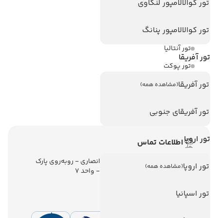
تور کوالالامپور لنکاوی
تورهای پربازدید
تور کوالالامپور پنانگ
تور استانبول
تور آنتالیا
تور آفریقا
تور پوکت
تور بالی
تور آفریقا
(مشاهده همه)
تور سریلانکا
تور آفریقای جنوبی
تور اروپا
اطلاعات تماس
تهران - ولیعصر - نبش کوچه انصاری - روبه‌روی پارک
تور اروپا
(مشاهده همه)
ملت - برج ملت - طبقه ششم - واحد 7
تور اسپانیا