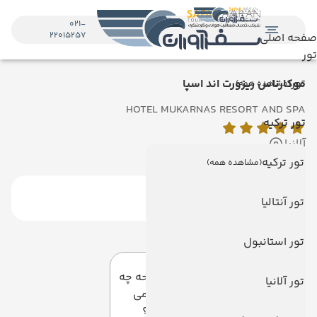
021-
22015257
صفحه اصلی
تور
تور
موکارناس ریزورت اند اسپا
(مشاهده همه)
HOTEL MUKARNAS RESORT AND SPA
تور ترکیه
آلانیا
تور ترکیه
(مشاهده همه)
تور آنتالیا
دیدگاه کاربران
تور استانبول
به این صفحه چه
تور آلانیا
امتیازی می
دهید؟