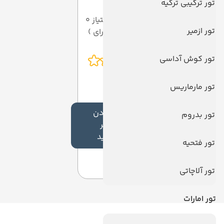
تور ترکیبی ترکیه
میانگین امتیاز 0
تور ازمیر
از 5 ( از 0 رای )
تور کوش آداسی
تور مارماریس
افزودن
تور بدروم
نظر
جدید
تور فتحیه
تور آلاچاتی
تور امارات