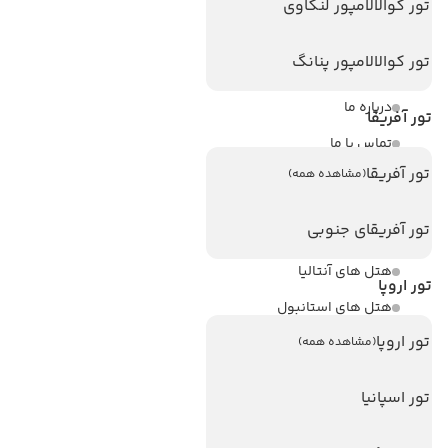
لینک های مفید
تور کوالالامپور لنکاوی
ویزا
تور کوالالامپور پنانگ
ویزا کانادا
درباره ما
تور آفریقا
تماس با ما
تور آفریقا
(مشاهده همه)
مجله گردشگری
تور آفریقای جنوبی
هتل های پر بازدید
هتل های آنتالیا
تور اروپا
هتل های استانبول
تور اروپا
هتل های تایلند
(مشاهده همه)
هتل های اندونزی
تور اسپانیا
هتل های سریلانکا