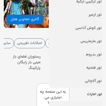
تور ترکیبی ترکیه
تور ازمیر
گالری تصاویر هتل
تور کوش آداسی
امکانات هتل
تور مارماریس
امکانات هتل
امکانات ورزشی
امکانات تفریحی
سایر خ
تور بدروم
رستوران
رستوران فضای باز
خدمات 24 ساعته در اتاق
مینی بار رایگان
تور فتحیه
آسانسور
پارکینگ
دیدگاه کاربران
تور آلاچاتی
به این صفحه چه
تور امارات
امتیازی می
دهید؟