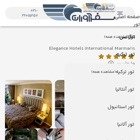
021-
22015257
صفحه اصلی
تور
تور
الگانس
(مشاهده همه)
Elegance Hotels International Marmaris
تور ترکیه
مارماریس
نمایش روی نقشه
تور ترکیه
(مشاهده همه)
تور آنتالیا
تور استانبول
تور آلانیا