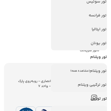
تور سوئیس
تورهای پربازدید
تور استانبول
تور فرانسه
تور آنتالیا
تور ایتالیا
تور پوکت
تور بالی
تور یونان
تور سریلانکا
تور ویتنام
تور ویتنام
(مشاهده همه)
اطلاعات تماس
تهران - ولیعصر - نبش کوچه انصاری - روبه‌روی پارک
تور ترکیبی ویتنام
ملت - برج ملت - طبقه ششم - واحد 7
تور تونس