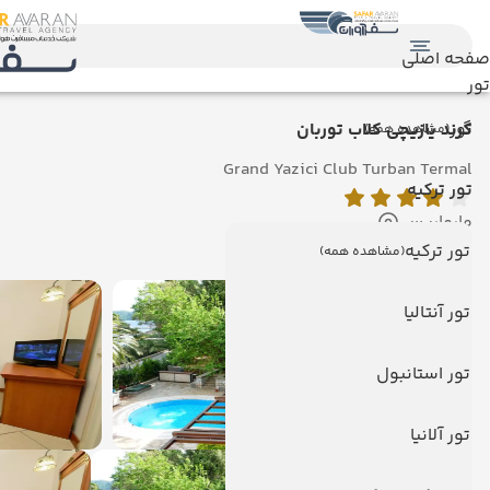
صفحه اصلی
تور
تور
گرند یازیچی کلاب توربان
(مشاهده همه)
Grand Yazici Club Turban Termal
تور ترکیه
مارماریس
نمایش روی نقشه
تور ترکیه
(مشاهده همه)
تور آنتالیا
تور استانبول
تور آلانیا