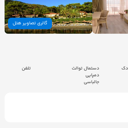
گالری تصاویر هتل
دک
دستمال توالت
تلفن
دمپایی
جالباسی