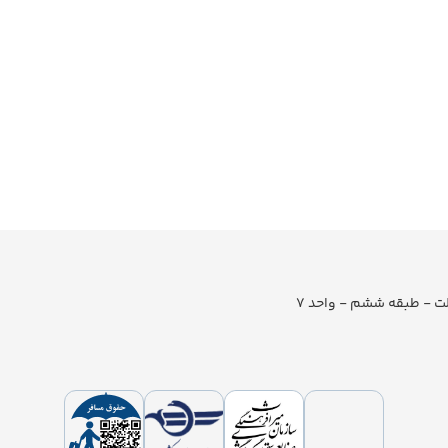
لت - طبقه ششم - واحد 7