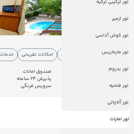
تور ترکیبی ترکیه
تور ازمیر
تور کوش آداسی
امکانات هتل
تور مارماریس
امکانات هتل
امکانات ورزشی
امکانات تفریحی
خدمات ا
تور بدروم
مینی بار رایگان
صندوق امانات
پارکینگ
پذیرش 24 ساعته
تور فتحیه
کافی شاپ
سرویس فرنگی
تور آلاچاتی
تور امارات
دیدگاه کاربران