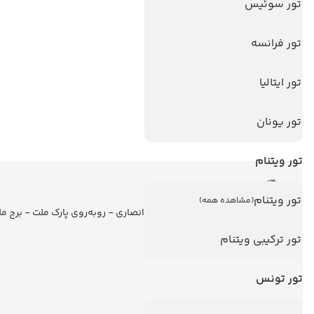
تورهای پربازدید
تور سوئیس
تور استانبول
تور فرانسه
تور آنتالیا
تور پوکت
تور ایتالیا
تور بالی
تور یونان
تور سریلانکا
تور ویتنام
اطلاعات تماس
تور ویتنام
(مشاهده همه)
تهران - ولیعصر - نبش کوچه انصاری - روبه‌روی پارک ملت - برج م
تور ترکیبی ویتنام
تور تونس