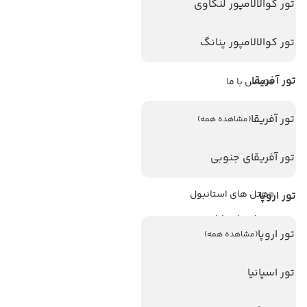
تور کوالالامپور لنکاوی
ویزا
ویزا کانادا
تور کوالالامپور پنانگ
درباره ما
تور آفریقا
تماس با ما
مجله گردشگری
تور آفریقا
(مشاهده همه)
هتل های پر بازدید
تور آفریقای جنوبی
هتل های آنتالیا
هتل های استانبول
تور اروپا
هتل های تایلند
تور اروپا
(مشاهده همه)
هتل های اندونزی
هتل های سریلانکا
تور اسپانیا