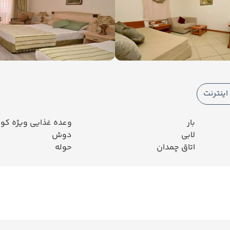
ینترنت
بار
وعده غذایی ویژه کو
لابی
دوش
اتاق چمدان
حوله