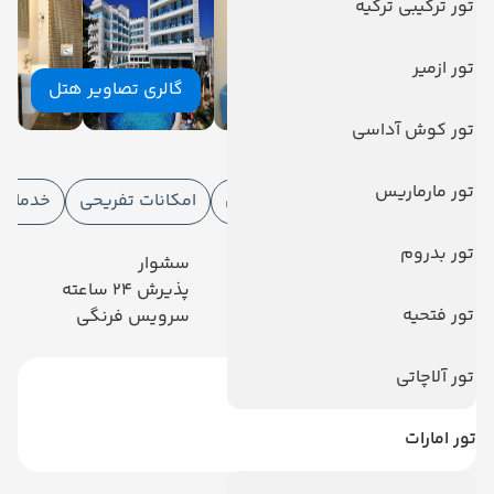
تور ترکیبی ترکیه
تور ازمیر
گالری تصاویر هتل
تور کوش آداسی
امکانات هتل
تور مارماریس
امکانات هتل
امکانات ورزشی
امکانات تفریحی
خدمات ا
تور بدروم
رستوران
سشوار
آسانسور
پذیرش 24 ساعته
تور فتحیه
پارکینگ
سرویس فرنگی
تور آلاچاتی
تور امارات
دیدگاه کاربران