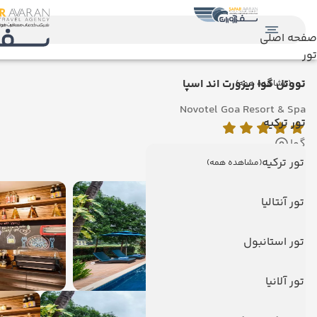
صفحه اصلی
تور
تور
نووتل گوا ریزورت اند اسپا
(مشاهده همه)
Novotel Goa Resort & Spa
تور ترکیه
گوا
نمایش روی نقشه
تور ترکیه
(مشاهده همه)
تور آنتالیا
تور استانبول
تور آلانیا