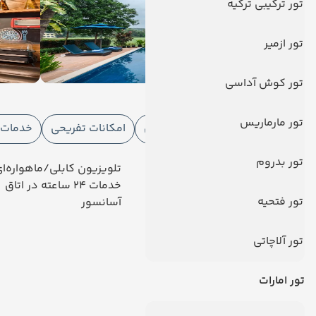
تور ترکیبی ترکیه
تور ازمیر
تور کوش آداسی
امکانات هتل
تور مارماریس
امکانات هتل
امکانات ورزشی
امکانات تفریحی
خدمات ا
تور بدروم
رستوران
تلویزیون کابلی/ماهواره‌ا
فروشگاه
خدمات 24 ساعته در اتاق
تور فتحیه
ورود حیوانات
آسانسور
دیدگاه کاربران
تور آلاچاتی
تور امارات