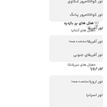
تماس با ما
تور کوالالامپور لنکاوی
مجله گردشگری
تور کوالالامپور پنانگ
هتل های پر بازدید
تور آفریقا
هتل های آنتالیا
هتل های استانبول
تور آفریقا
(مشاهده همه)
هتل های تایلند
تور آفریقای جنوبی
هتل های اندونزی
هتل های سریلانکا
تور اروپا
تورهای پربازدید
تور اروپا
(مشاهده همه)
تور استانبول
تور اسپانیا
تور آنتالیا
تور پوکت