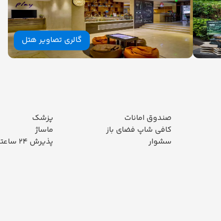
گالری تصاویر هتل
صندوق امانات
پزشک
کافی شاپ فضای باز
ماساژ
سشوار
پذیرش 24 ساعته