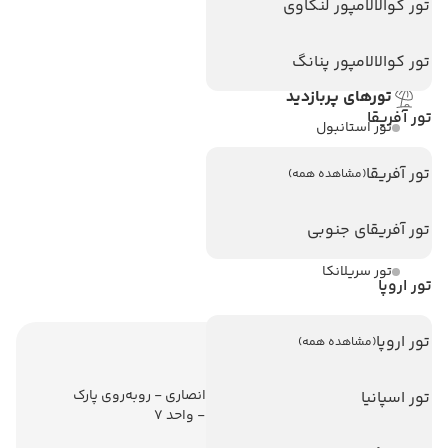
هتل های اندونزی
تور کوالالامپور لنکاوی
هتل های سریلانکا
تور کوالالامپور پنانگ
تورهای پربازدید
تور آفریقا
تور استانبول
تور آنتالیا
تور آفریقا
(مشاهده همه)
تور پوکت
تور آفریقای جنوبی
تور بالی
تور سریلانکا
تور اروپا
تور اروپا
(مشاهده همه)
اطلاعات تماس
تهران - ولیعصر - نبش کوچه انصاری - روبه‌روی پارک
تور اسپانیا
ملت - برج ملت - طبقه ششم - واحد 7