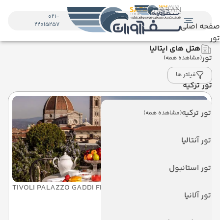
021-
22015257
صفحه اصلی
تور
هتل های ایتالیا
تور
(مشاهده همه)
فیلتر ها
تور ترکیه
تور ترکیه
(مشاهده همه)
تور آنتالیا
تور استانبول
TIVOLI PALAZZO GADDI FIRENZE
تور آلانیا
تیولی پالازو گادیفرینز فلورانس