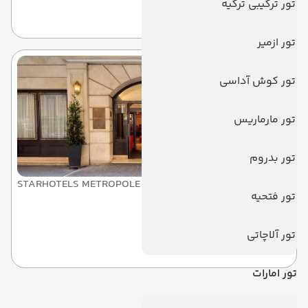
تور ترکیبی ترکیه
فلورانس
تور ازمیر
تور کوش آداسی
تور مارماریس
تور بدروم
STARHOTELS METROPOLE
تور فتحیه
استار هتل متروپل
تور آلاچاتی
رم
تور امارات