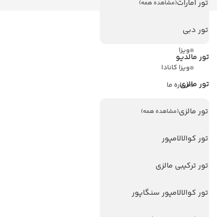
تور امارات
(مشاهده همه)
تور دبی
لینک های مفید
ویزا
تور مالدیو
ویزا کانادا
تور مالزی
درباره ما
تماس با ما
تور مالزی
(مشاهده همه)
مجله گردشگری
تور کوالالامپور
هتل های پر بازدید
هتل های آنتالیا
تور ترکیبی مالزی
هتل های استانبول
تور کوالالامپور سنگاپور
هتل های تایلند