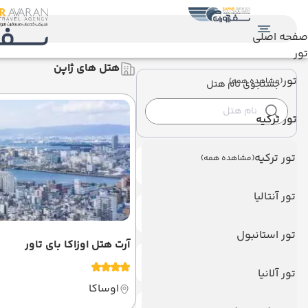
صفحه اصلی
تور
هتل های ژاپن
تور
(مشاهده همه)
جستجوی نام هتل
تور ترکیه
تور ترکیه
(مشاهده همه)
هتل های ویژه
تور آنتالیا
هتل های تور دار
تور استانبول
آرت هتل اوزاکا بای تاور
تعداد ستاره
تور آلانیا
اوساکا