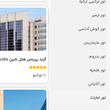
شهر
تور ترکیبی ترکیه
تور ازمیر
اعمال فیلتر
حذف فیلتر
تور کوش آداسی
تور مارماریس
تور بدروم
گرند پرینس هتل شین تاکانا
تور فتحیه
توکیو
تور آلاچاتی
تور امارات