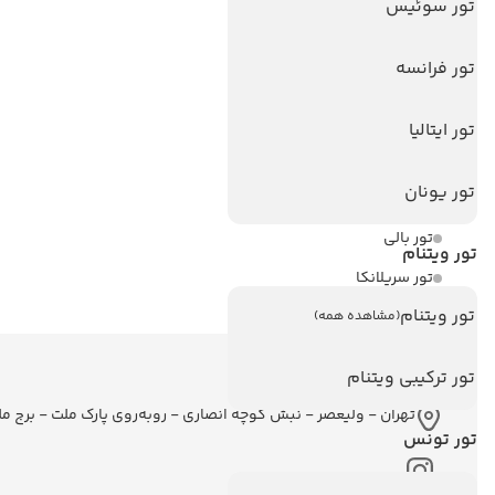
تور سوئیس
هتل های سریلانکا
تور فرانسه
تورهای پربازدید
تور استانبول
تور ایتالیا
تور آنتالیا
تور یونان
تور پوکت
تور بالی
تور ویتنام
تور سریلانکا
تور ویتنام
(مشاهده همه)
اطلاعات تماس
تور ترکیبی ویتنام
تهران - ولیعصر - نبش کوچه انصاری - روبه‌روی پارک ملت - برج م
تور تونس