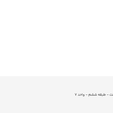
لت - طبقه ششم - واحد 7