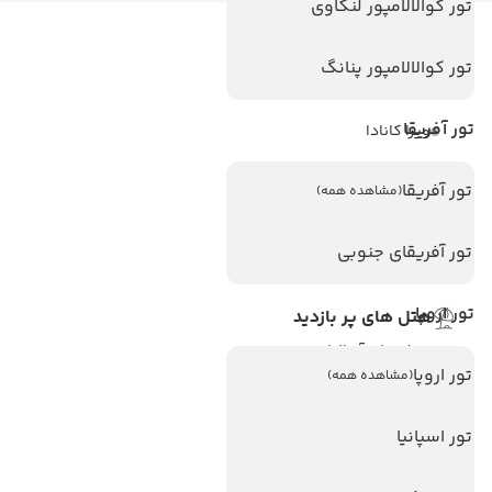
تور کوالالامپور لنکاوی
لینک های مفید
تور کوالالامپور پنانگ
ویزا
تور آفریقا
ویزا کانادا
درباره ما
تور آفریقا
(مشاهده همه)
تماس با ما
مجله گردشگری
تور آفریقای جنوبی
تور اروپا
هتل های پر بازدید
هتل های آنتالیا
تور اروپا
(مشاهده همه)
هتل های استانبول
هتل های تایلند
تور اسپانیا
هتل های اندونزی