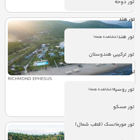
تور دوحه
کوش آداسی
تور هند
تور هند
(مشاهده همه)
تور ترکیبی هندوستان
تور روسیه
RICHMOND EPHESUS
ریچموند افسوس
تور روسیه
(مشاهده همه)
کوش آداسی
تور مسکو
تور مورمانسک (قطب شمال)