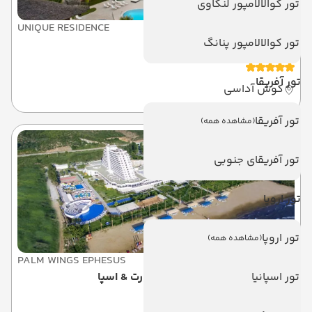
تور کوالالامپور لنکاوی
UNIQUE RESIDENCE
تور کوالالامپور پنانگ
یونیک رزیدنس
تور آفریقا
کوش آداسی
تور آفریقا
(مشاهده همه)
تور آفریقای جنوبی
تور اروپا
تور اروپا
(مشاهده همه)
PALM WINGS EPHESUS
تور اسپانیا
پالم وینگز کوش آداسی بیچ ریزورت & اسپا