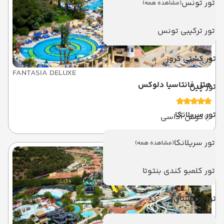
تور تونس
(مشاهده همه)
تور ترکیبی تونس
تور کشتی کروز
FANTASIA DELUXE
هتل فانتاسیا دلوکس
تور چین
تور سریلانکا
کوش آداسی
تور سریلانکا
(مشاهده همه)
تور کلمبو کندی بنتوتا
تور ارمنستان