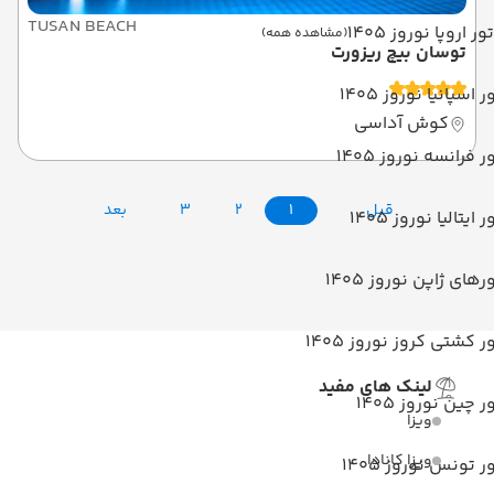
TUSAN BEACH
تور اروپا نوروز 1405
(مشاهده همه)
توسان بیچ ریزورت
ر اسپانیا نوروز 1405
کوش آداسی
ر فرانسه نوروز 1405
قبل
1
2
3
بعد
ر ایتالیا نوروز 1405
رهای ژاپن نوروز 1405
ر کشتی کروز نوروز 1405
لینک های مفید
ر چین نوروز 1405
ویزا
ویزا کانادا
ر تونس نوروز 1405