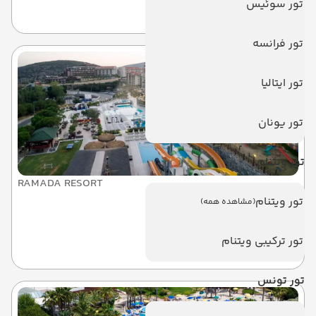
تور سوئیس
کوش آداسی
تور فرانسه
تور ایتالیا
تور یونان
تور ویتنام
RAMADA RESORT
رامادا ریزورت اند گلف
تور ویتنام
(مشاهده همه)
تور ترکیبی ویتنام
کوش آداسی
تور تونس