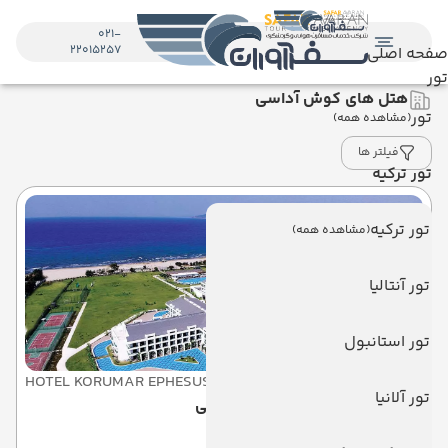
021-
22015257
صفحه اصلی
تور
هتل های کوش آداسی
تور
(مشاهده همه)
فیلتر ها
تور ترکیه
تور ترکیه
(مشاهده همه)
تور آنتالیا
تور استانبول
HOTEL KORUMAR EPHESUS
تور آلانیا
هتل کرومار افسوس کوش آداسی