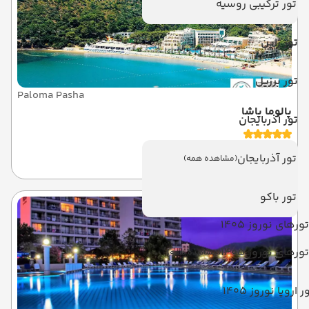
تور ترکیبی روسیه
تور ژاپن
تور برزیل
Paloma Pasha
پالوما پاشا
تور آذربایجان
کوش آداسی
تور آذربایجان
(مشاهده همه)
تور باکو
تورهای نوروز 1405
تورهای نوروز 1405
(مشاهده همه)
ر اروپا نوروز 1405