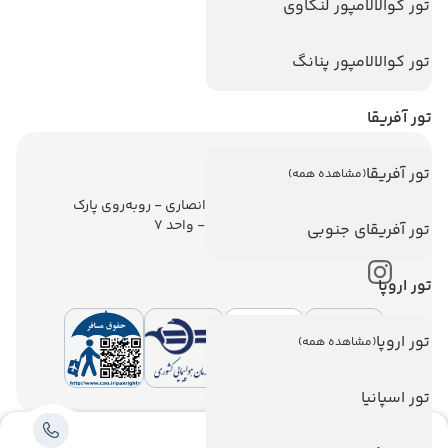
تور کوالالامپور لنکاوی
تور پوکت
تور بالی
تور کوالالامپور پنانگ
تور سریلانکا
تور آفریقا
اطلاعات تماس
تور آفریقا
(مشاهده همه)
تهران - ولیعصر - نبش کوچه انصاری - روبه‌روی پارک
ملت - برج ملت - طبقه ششم - واحد 7
تور آفریقای جنوبی
تور اروپا
تور اروپا
(مشاهده همه)
تور اسپانیا
طراحی سایت
و
سئو
:
پیام آوران پارسیان