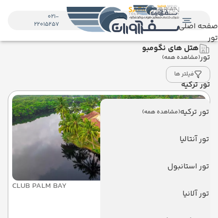
021-
22015257
صفحه اصلی
تور
هتل های نگومبو
تور
(مشاهده همه)
فیلتر ها
تور ترکیه
تور ترکیه
(مشاهده همه)
تور آنتالیا
تور استانبول
CLUB PALM BAY
تور آلانیا
هتل کلاب پالم بی نگومبو