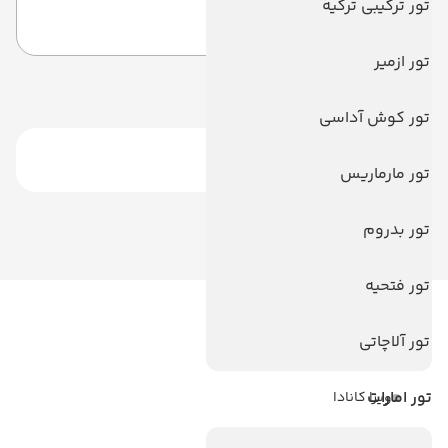
تور ترکیبی ترکیه
نگومبو
تور ازمیر
تور کوش آداسی
تور مارماریس
تور بدروم
تور فتحیه
لینک های مفید
تور آلاچاتی
ویزا
تور امارات
ویزا کانادا
درباره ما