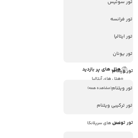
تور سوئیس
ویزا
ویزا کانادا
تور فرانسه
درباره ما
تور ایتالیا
تماس با ما
مجله گردشگری
تور یونان
هتل های پر بازدید
تور ویتنام
هتل های آنتالیا
تور ویتنام
(مشاهده همه)
هتل های استانبول
هتل های تایلند
تور ترکیبی ویتنام
هتل های اندونزی
تور تونس
هتل های سریلانکا