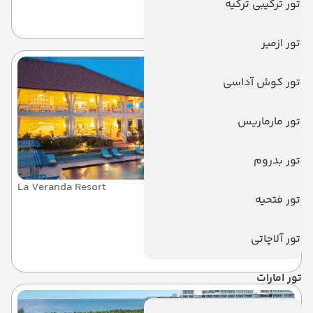
تور ترکیبی ترکیه
فوکوک
تور ازمیر
تور کوش آداسی
تور مارماریس
تور بدروم
La Veranda Resort
تور فتحیه
لاوراندا ریزورت
تور آلاچاتی
فوکوک
تور امارات