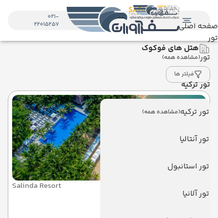
021-
22015257
صفحه اصلی
تور
هتل های فوکوک
تور
(مشاهده همه)
فیلتر ها
تور ترکیه
تور ترکیه
(مشاهده همه)
تور آنتالیا
تور استانبول
Salinda Resort
تور آلانیا
سالیندا ریزورت