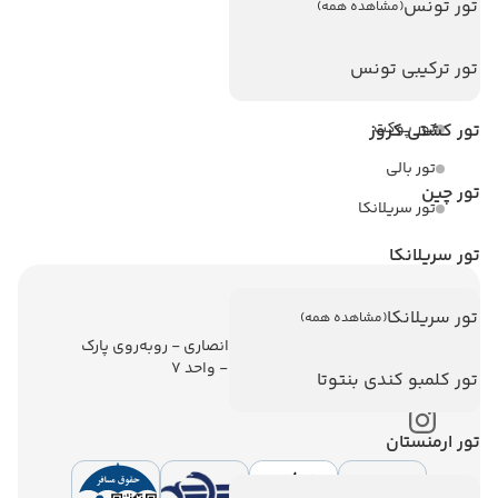
تور تونس
(مشاهده همه)
تورهای پربازدید
تور استانبول
تور ترکیبی تونس
تور آنتالیا
تور پوکت
تور کشتی کروز
تور بالی
تور چین
تور سریلانکا
تور سریلانکا
اطلاعات تماس
تور سریلانکا
(مشاهده همه)
تهران - ولیعصر - نبش کوچه انصاری - روبه‌روی پارک
ملت - برج ملت - طبقه ششم - واحد 7
تور کلمبو کندی بنتوتا
تور ارمنستان