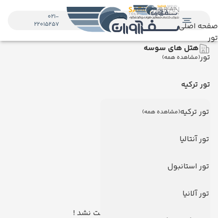
021-
22015257
صفحه اصلی
تور
هتل های سوسه
تور
(مشاهده همه)
تور ترکیه
تور ترکیه
(مشاهده همه)
تور آنتالیا
تور استانبول
تور آلانیا
هیچ هتلی یافت نشد !