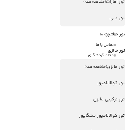
تور امارات
(مشاهده همه)
لینک های مفید
ویزا
تور دبی
ویزا کانادا
تور مالدیو
درباره ما
تماس با ما
تور مالزی
مجله گردشگری
تور مالزی
(مشاهده همه)
هتل های پر بازدید
هتل های آنتالیا
تور کوالالامپور
هتل های استانبول
تور ترکیبی مالزی
هتل های تایلند
هتل های اندونزی
تور کوالالامپور سنگاپور
هتل های سریلانکا