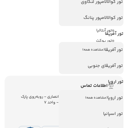
تور کوالالامپور لنکاوی
تورهای پربازدید
تور کوالالامپور پنانگ
تور استانبول
تور آنتالیا
تور آفریقا
تور پوکت
تور آفریقا
(مشاهده همه)
تور بالی
تور سریلانکا
تور آفریقای جنوبی
تور اروپا
اطلاعات تماس
تهران - ولیعصر - نبش کوچه انصاری - روبه‌روی پارک
تور اروپا
(مشاهده همه)
ملت - برج ملت - طبقه ششم - واحد 7
تور اسپانیا