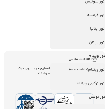
تور سوئیس
تور استانبول
تور آنتالیا
تور فرانسه
تور پوکت
تور ایتالیا
تور بالی
تور سریلانکا
تور یونان
تور ویتنام
اطلاعات تماس
تهران - ولیعصر - نبش کوچه انصاری - روبه‌روی پارک
تور ویتنام
(مشاهده همه)
ملت - برج ملت - طبقه ششم - واحد 7
تور ترکیبی ویتنام
تور تونس