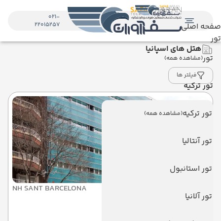
021-
22015257
صفحه اصلی
تور
هتل های اسپانیا
تور
(مشاهده همه)
فیلتر ها
تور ترکیه
تور ترکیه
(مشاهده همه)
تور آنتالیا
تور استانبول
NH SANT BARCELONA
تور آلانیا
ان اچ سنت بارسلونا