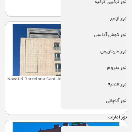
تور ترکیبی ترکیه
بارسلون
تور ازمیر
تور کوش آداسی
تور مارماریس
تور بدروم
Novotel Barcelona Sant Joan Despi
تور فتحیه
نووتل بارسلونا سنت جان دِسپی
تور آلاچاتی
بارسلون
تور امارات