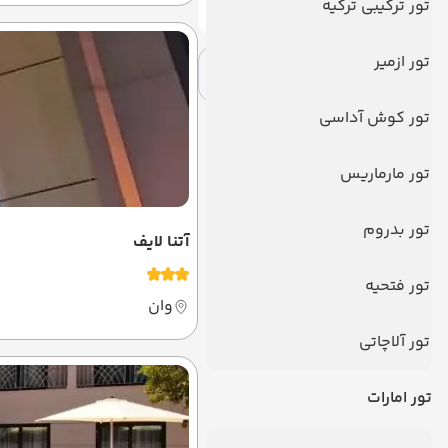
امکانات هتل
تور ترکیبی ترکیه
تور ازمیر
اعمال فیلتر
حذف فیلتر
تور کوش آداسی
تور مارماریس
تور بدروم
آتنا لایف
تور فتحیه
وان
تور آلاچاتی
تور امارات