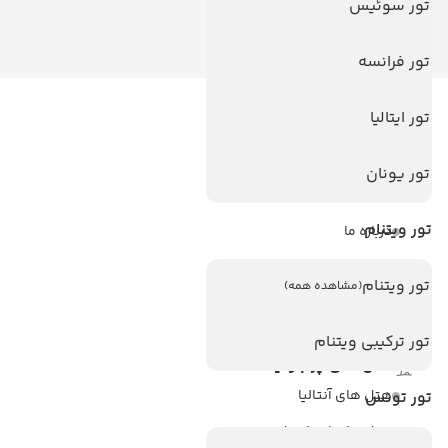
تور سوئیس
تور فرانسه
تور ایتالیا
لینک های مفید
ویزا
تور یونان
ویزا کانادا
تور ویتنام
درباره ما
تماس با ما
تور ویتنام
(مشاهده همه)
مجله گردشگری
تور ترکیبی ویتنام
هتل های پر بازدید
هتل های آنتالیا
تور تونس
هتل های استانبول