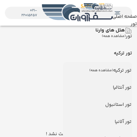
021-
22015257
صفحه اصلی
تور
هتل های وارنا
تور
(مشاهده همه)
تور ترکیه
تور ترکیه
(مشاهده همه)
تور آنتالیا
تور استانبول
تور آلانیا
هیچ هتلی یافت نشد !